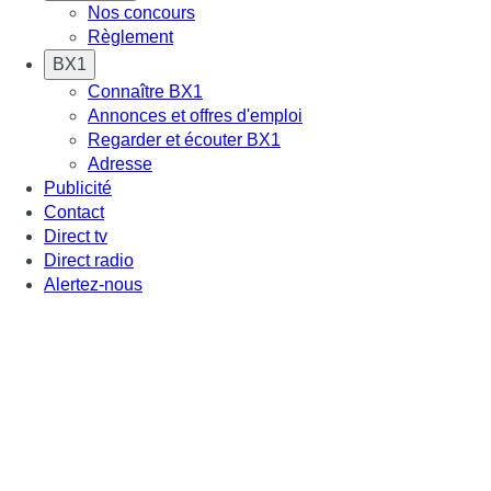
Nos concours
Règlement
BX1
Connaître BX1
Annonces et offres d'emploi
Regarder et écouter BX1
Adresse
Publicité
Contact
Direct tv
Direct radio
Alertez-nous