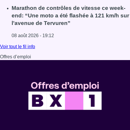
Lire l'article Au Moeraske, Bart Hanssens recense des ins
Marathon de contrôles de vitesse ce week-
end: “Une moto a été flashée à 121 km/h sur
l’avenue de Tervuren”
08 août 2026 - 19:12
Lire l'article Marathon de contrôles de vitesse ce week-e
Voir tout le fil info
Offres d’emploi