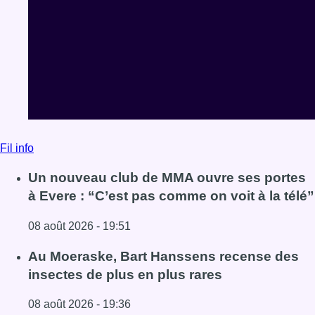
Fil info
Un nouveau club de MMA ouvre ses portes
à Evere : “C’est pas comme on voit à la télé”
08 août 2026 - 19:51
Lire l'article Un nouveau club de MMA ouvre ses portes à E
Au Moeraske, Bart Hanssens recense des
insectes de plus en plus rares
08 août 2026 - 19:36