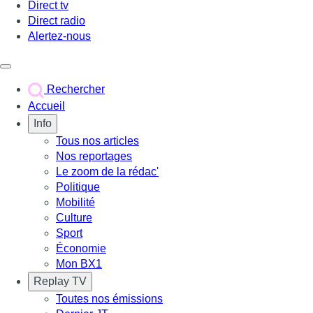
Direct tv
Direct radio
Alertez-nous
Déclencher le menu
Rechercher
Accueil
Info
Tous nos articles
Nos reportages
Le zoom de la rédac'
Politique
Mobilité
Culture
Sport
Économie
Mon BX1
Replay TV
Toutes nos émissions