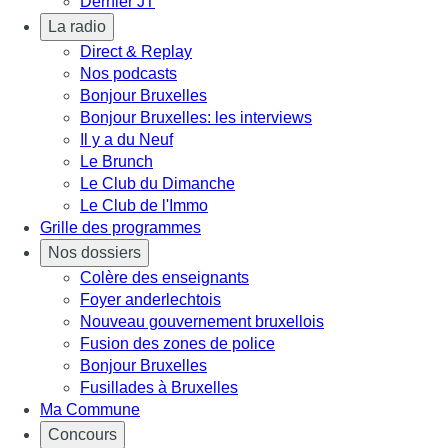
Dernier JT
La radio
Direct & Replay
Nos podcasts
Bonjour Bruxelles
Bonjour Bruxelles: les interviews
Il y a du Neuf
Le Brunch
Le Club du Dimanche
Le Club de l'Immo
Grille des programmes
Nos dossiers
Colère des enseignants
Foyer anderlechtois
Nouveau gouvernement bruxellois
Fusion des zones de police
Bonjour Bruxelles
Fusillades à Bruxelles
Ma Commune
Concours