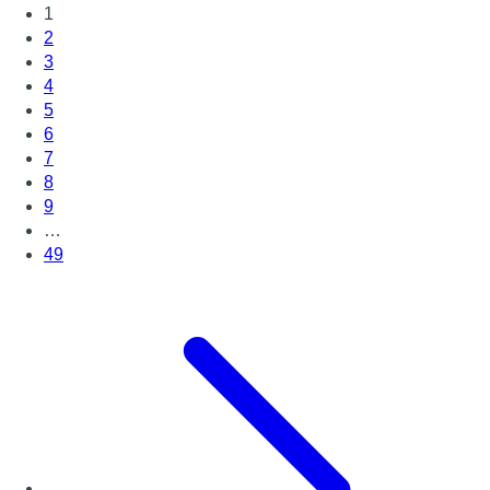
1
2
3
4
5
6
7
8
9
…
49
Page suivante