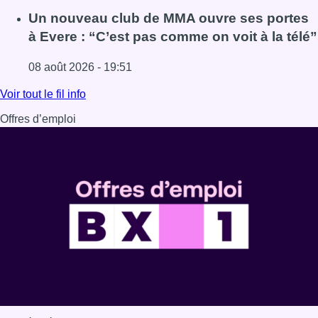
Lire l'article Deux personnes hospitalisées après un inc
Un nouveau club de MMA ouvre ses portes
à Evere : “C’est pas comme on voit à la télé”
08 août 2026 - 19:51
Lire l'article Un nouveau club de MMA ouvre ses portes à E
Voir tout le fil info
Offres d’emploi