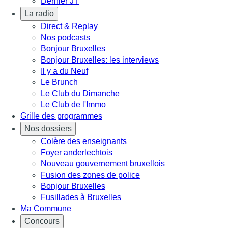
Dernier JT
La radio
Direct & Replay
Nos podcasts
Bonjour Bruxelles
Bonjour Bruxelles: les interviews
Il y a du Neuf
Le Brunch
Le Club du Dimanche
Le Club de l'Immo
Grille des programmes
Nos dossiers
Colère des enseignants
Foyer anderlechtois
Nouveau gouvernement bruxellois
Fusion des zones de police
Bonjour Bruxelles
Fusillades à Bruxelles
Ma Commune
Concours