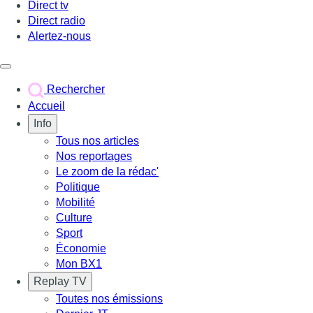
Direct tv
Direct radio
Alertez-nous
Déclencher le menu
Rechercher
Accueil
Info
Tous nos articles
Nos reportages
Le zoom de la rédac'
Politique
Mobilité
Culture
Sport
Économie
Mon BX1
Replay TV
Toutes nos émissions