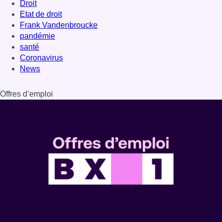
Droit
Etat de droit
Frank Vandenbroucke
pandémie
santé
Coronavirus
News
Offres d’emploi