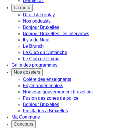
Dernier JT
La radio
Direct & Replay
Nos podcasts
Bonjour Bruxelles
Bonjour Bruxelles: les interviews
Il y a du Neuf
Le Brunch
Le Club du Dimanche
Le Club de l'Immo
Grille des programmes
Nos dossiers
Colère des enseignants
Foyer anderlechtois
Nouveau gouvernement bruxellois
Fusion des zones de police
Bonjour Bruxelles
Fusillades à Bruxelles
Ma Commune
Concours