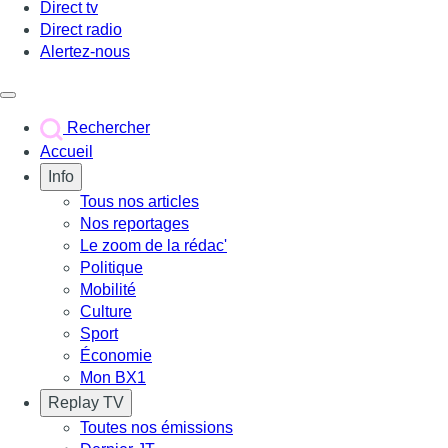
Direct tv
Direct radio
Alertez-nous
Déclencher le menu
Rechercher
Accueil
Info
Tous nos articles
Nos reportages
Le zoom de la rédac'
Politique
Mobilité
Culture
Sport
Économie
Mon BX1
Replay TV
Toutes nos émissions