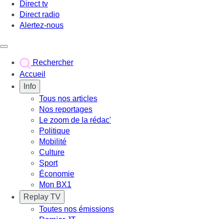
Direct tv
Direct radio
Alertez-nous
Déclencher le menu
Rechercher
Accueil
Info
Tous nos articles
Nos reportages
Le zoom de la rédac'
Politique
Mobilité
Culture
Sport
Économie
Mon BX1
Replay TV
Toutes nos émissions