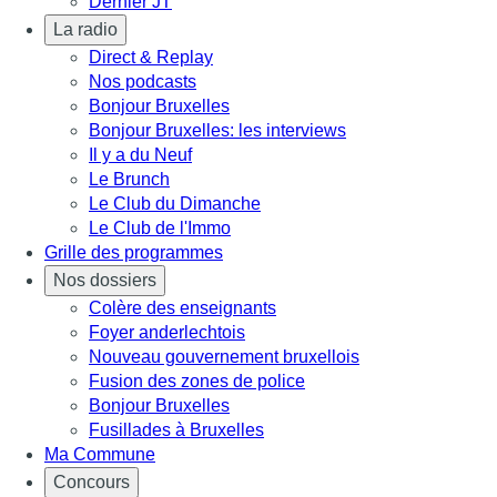
Dernier JT
La radio
Direct & Replay
Nos podcasts
Bonjour Bruxelles
Bonjour Bruxelles: les interviews
Il y a du Neuf
Le Brunch
Le Club du Dimanche
Le Club de l'Immo
Grille des programmes
Nos dossiers
Colère des enseignants
Foyer anderlechtois
Nouveau gouvernement bruxellois
Fusion des zones de police
Bonjour Bruxelles
Fusillades à Bruxelles
Ma Commune
Concours