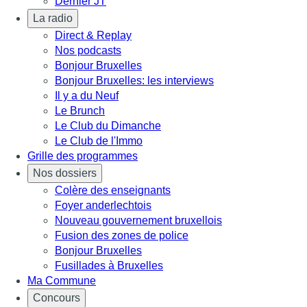
Dernier JT
La radio
Direct & Replay
Nos podcasts
Bonjour Bruxelles
Bonjour Bruxelles: les interviews
Il y a du Neuf
Le Brunch
Le Club du Dimanche
Le Club de l'Immo
Grille des programmes
Nos dossiers
Colère des enseignants
Foyer anderlechtois
Nouveau gouvernement bruxellois
Fusion des zones de police
Bonjour Bruxelles
Fusillades à Bruxelles
Ma Commune
Concours