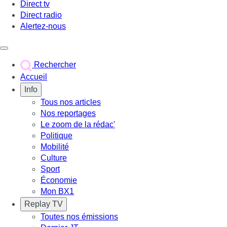
Direct tv
Direct radio
Alertez-nous
Déclencher le menu
Rechercher
Accueil
Info
Tous nos articles
Nos reportages
Le zoom de la rédac'
Politique
Mobilité
Culture
Sport
Économie
Mon BX1
Replay TV
Toutes nos émissions