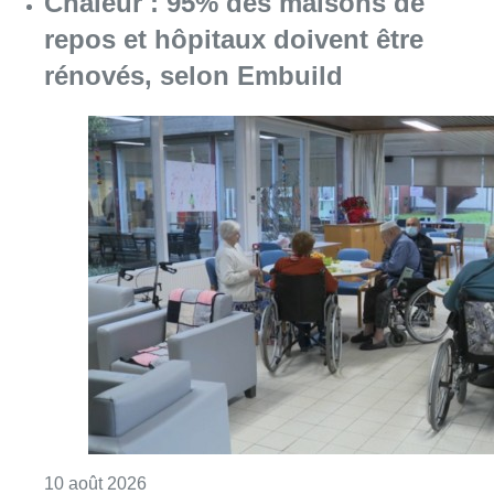
Consulter l'article "Chaleur : 95% des maiso
10 août 2026
Partager l'article
Facebook
Twitter
WhatsApp
Share
17 janvier 2024
- 17h48
Koekelberg
News
Offres d’emploi