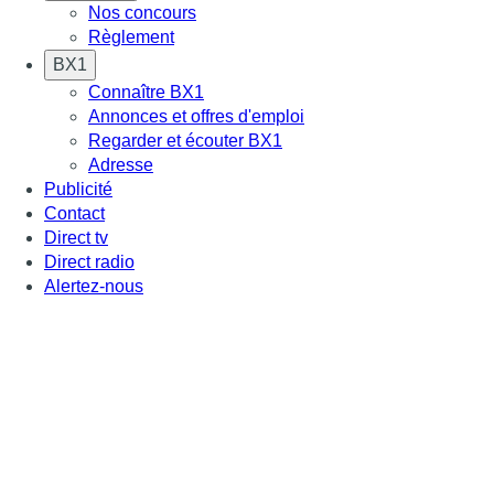
Nos concours
Règlement
BX1
Connaître BX1
Annonces et offres d'emploi
Regarder et écouter BX1
Adresse
Publicité
Contact
Direct tv
Direct radio
Alertez-nous