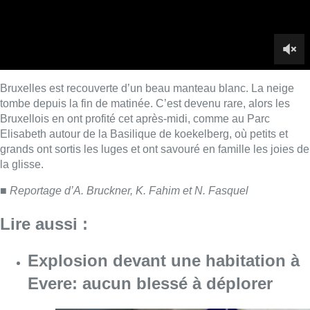
■
Reportage d’A. Bruckner, K. Fahim et N. Fasquel
Lire aussi :
Explosion devant une habitation à
Evere: aucun blessé à déplorer