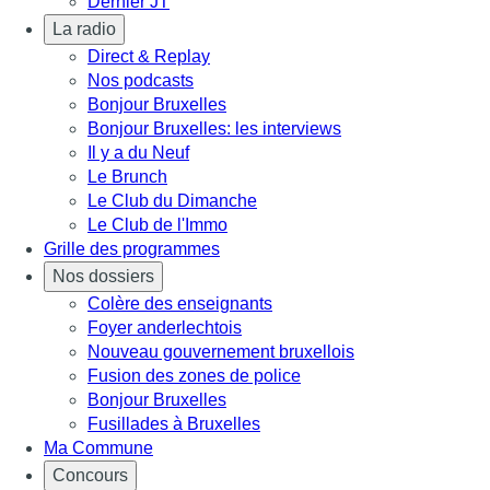
Dernier JT
La radio
Direct & Replay
Nos podcasts
Bonjour Bruxelles
Bonjour Bruxelles: les interviews
Il y a du Neuf
Le Brunch
Le Club du Dimanche
Le Club de l'Immo
Grille des programmes
Nos dossiers
Colère des enseignants
Foyer anderlechtois
Nouveau gouvernement bruxellois
Fusion des zones de police
Bonjour Bruxelles
Fusillades à Bruxelles
Ma Commune
Concours