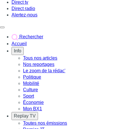
Direct tv
Direct radio
Alertez-nous
Déclencher le menu
Rechercher
Accueil
Info
Tous nos articles
Nos reportages
Le zoom de la rédac'
Politique
Mobilité
Culture
Sport
Économie
Mon BX1
Replay TV
Toutes nos émissions