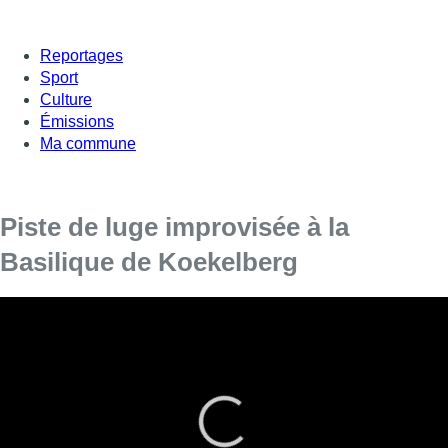
Reportages
Sport
Culture
Émissions
Ma commune
Piste de luge improvisée à la
Basilique de Koekelberg
Bruxelles est recouverte d’un beau manteau blanc. La neige
tombe depuis la fin de matinée. C’est devenu rare, alors les
Bruxellois en ont profité cet après-midi, comme au Parc
Elisabeth autour de la Basilique de koekelberg, où petits et
grands ont sortis les luges et ont savouré en famille les joies de
la glisse.