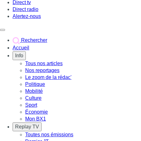
Direct tv
Direct radio
Alertez-nous
Déclencher le menu
Rechercher
Accueil
Info
Tous nos articles
Nos reportages
Le zoom de la rédac'
Politique
Mobilité
Culture
Sport
Économie
Mon BX1
Replay TV
Toutes nos émissions