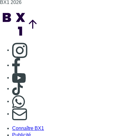
BX1 2026
Back to top
Consulter page Instagram
Consulter page Facebook
Consulter Youtube
Consulter TikTok
Nous rejoindre sur Whatsapp
S'abonner à notre newsletter
Connaître BX1
Publicité