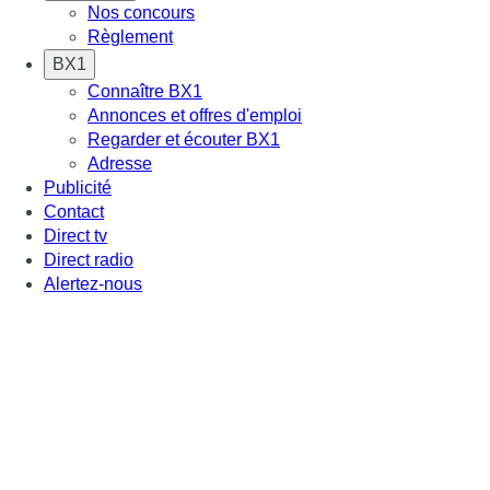
Nos concours
Règlement
BX1
Connaître BX1
Annonces et offres d'emploi
Regarder et écouter BX1
Adresse
Publicité
Contact
Direct tv
Direct radio
Alertez-nous