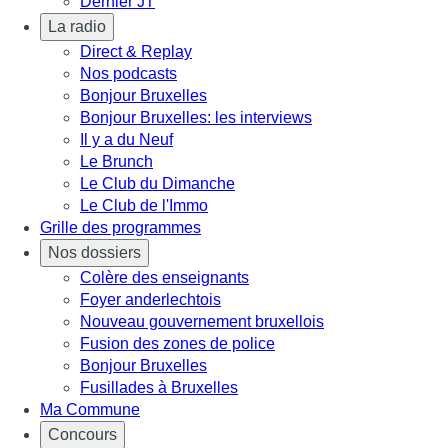
Dernier JT
La radio
Direct & Replay
Nos podcasts
Bonjour Bruxelles
Bonjour Bruxelles: les interviews
Il y a du Neuf
Le Brunch
Le Club du Dimanche
Le Club de l'Immo
Grille des programmes
Nos dossiers
Colère des enseignants
Foyer anderlechtois
Nouveau gouvernement bruxellois
Fusion des zones de police
Bonjour Bruxelles
Fusillades à Bruxelles
Ma Commune
Concours