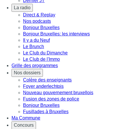
Dernier JT
La radio
Direct & Replay
Nos podcasts
Bonjour Bruxelles
Bonjour Bruxelles: les interviews
Il y a du Neuf
Le Brunch
Le Club du Dimanche
Le Club de l'Immo
Grille des programmes
Nos dossiers
Colère des enseignants
Foyer anderlechtois
Nouveau gouvernement bruxellois
Fusion des zones de police
Bonjour Bruxelles
Fusillades à Bruxelles
Ma Commune
Concours