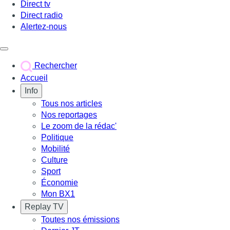
Direct tv
Direct radio
Alertez-nous
Déclencher le menu
Rechercher
Accueil
Info
Tous nos articles
Nos reportages
Le zoom de la rédac'
Politique
Mobilité
Culture
Sport
Économie
Mon BX1
Replay TV
Toutes nos émissions