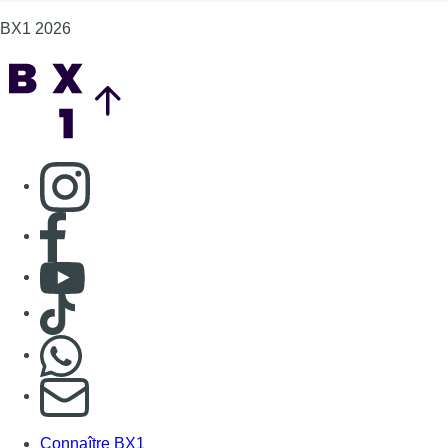
BX1 2026
Back to top
Consulter page Instagram
Consulter page Facebook
Consulter Youtube
Consulter TikTok
Nous rejoindre sur Whatsapp
S'abonner à notre newsletter
Connaître BX1