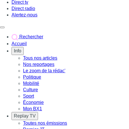
Direct tv
Direct radio
Alertez-nous
Déclencher le menu
Rechercher
Accueil
Info
Tous nos articles
Nos reportages
Le zoom de la rédac'
Politique
Mobilité
Culture
Sport
Économie
Mon BX1
Replay TV
Toutes nos émissions