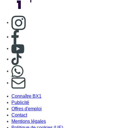
Consulter page Instagram
Consulter page Facebook
Consulter Youtube
Consulter TikTok
Nous rejoindre sur Whatsapp
S'abonner à notre newsletter
Connaître BX1
Publicité
Offres d'emploi
Contact
Mentions légales
Politique de cookies (UE)