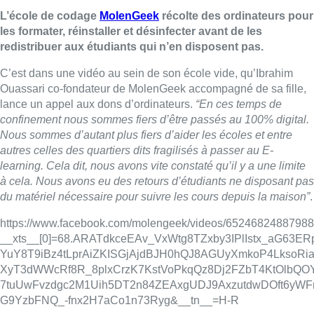
L’école de codage
MolenGeek
récolte des ordinateurs pour
les formater, réinstaller et désinfecter avant de les
redistribuer aux étudiants qui n’en disposent pas.
C’est dans une vidéo au sein de son école vide, qu’
Ibrahim
Ouassari co-fondateur de MolenGeek accompagné de sa fille,
lance un appel aux dons d’ordinateurs.
“E
n ces temps de
confinement nous sommes fiers d’être passés au 100% digital.
Nous sommes d’autant plus fiers d’aider les écoles et entre
autres
celles des quartiers dits fragilisés à passer au E-
learning. Cela dit, nous avons vite constaté qu’il y a une limite
à cela. Nous avons eu des retours d’étudiants ne disposant pas
du matériel nécessaire pour suivre les cours depuis la maison”
.
https://www.facebook.com/molengeek/videos/65246824887988
__xts__[0]=68.ARATdkceEAv_VxWtg8TZxby3IPlIstx_aG63E
YuY8T9iBz4tLprAiZKISGjAjdBJH0hQJ8AGUyXmkoP4LksoRi
XyT3dWWcRf8R_8plxCrzK7KstVoPkqQz8Dj2FZbT4KtOlbQO
7tuUwFvzdgc2M1Uih5DT2n84ZEAxgUDJ9AxzutdwDOft6y
G9YzbFNQ_-fnx2H7aCo1n73Ryg&__tn__=H-R