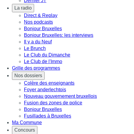
Dernier JT
La radio
Direct & Replay
Nos podcasts
Bonjour Bruxelles
Bonjour Bruxelles: les interviews
Il y a du Neuf
Le Brunch
Le Club du Dimanche
Le Club de l'Immo
Grille des programmes
Nos dossiers
Colère des enseignants
Foyer anderlechtois
Nouveau gouvernement bruxellois
Fusion des zones de police
Bonjour Bruxelles
Fusillades à Bruxelles
Ma Commune
Concours