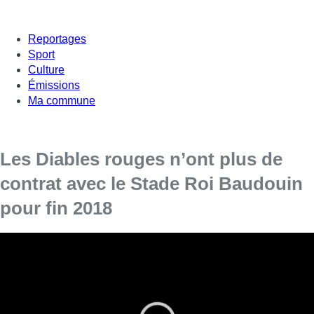
Reportages
Sport
Culture
Émissions
Ma commune
Les Diables rouges n’ont plus de
contrat avec le Stade Roi Baudouin
pour fin 2018
La ville de Bruxelles ne va pas prolonger le contrat de
location de l’Union belge de football
(URBSFA) pour
l’utilisation du Stade Roi Baudouin, à Laeken, affirme le
candidat-président de l’URBSFA Gilbert Timmermans dans une
lettre au Comité Exécutif de l’association. Le contrat entre