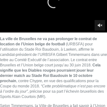
Bruxelles et l’Union belge court jusqu’au 30 juin 2018.
Cela
signifie que les Diables rouges pourraient jouer leur
dernier match au Stade Roi Baudouin le 10 octobre
prochain
, contre Chypre, en vue des qualifications pour la
Coupe du monde 2018.
“Cette problématique n’est pas encore
à l’ordre du jour”
, précise pour sa part l’échevin bruxellois des
Sports Alain Courtois (MR).
Selon Timmermans, la Ville de Bruxelles a fait savoir à l’Union
belge mercredi dernier sa décision de ne pas prolonger le
contrat de location concernant le Stade Roi Baudouin. La
commune souhaiterait ainsi
commencer les travaux autour
du projet Neo, porté par le futur bourgmestre Philippe
Close (PS) et qui doit être prêt pour 2021
.
Le complexe Neo sera installé sur le plateau du Heysel
et
proposera un centre commercial de 72.000 m², 9.000 m²
destinés à l’horeca, un cinéma, un jardin intérieur, des bureaux,
590 habitations, un parking sous-terrain et un parc à thèmes.
La première pierre de ce nouveau projet doit être posé en
2019. Avant une deuxième phase destinée à la construction