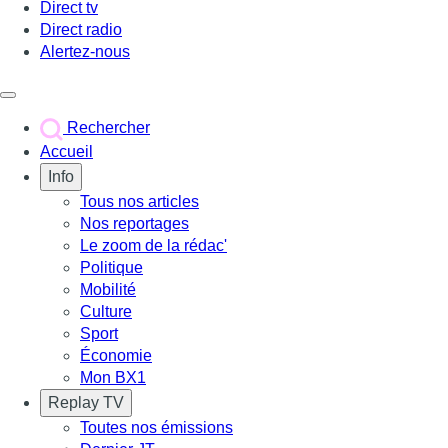
Direct tv
Direct radio
Alertez-nous
Déclencher le menu
Rechercher
Accueil
Info
Tous nos articles
Nos reportages
Le zoom de la rédac'
Politique
Mobilité
Culture
Sport
Économie
Mon BX1
Replay TV
Toutes nos émissions