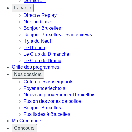
Dernier JT
La radio
Direct & Replay
Nos podcasts
Bonjour Bruxelles
Bonjour Bruxelles: les interviews
Il y a du Neuf
Le Brunch
Le Club du Dimanche
Le Club de l'Immo
Grille des programmes
Nos dossiers
Colère des enseignants
Foyer anderlechtois
Nouveau gouvernement bruxellois
Fusion des zones de police
Bonjour Bruxelles
Fusillades à Bruxelles
Ma Commune
Concours