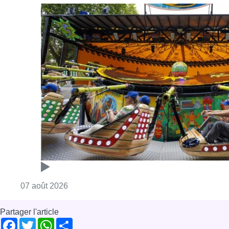
Consulter l'article "Foire du Midi: les visite
07 août 2026
Partager l'article
Facebook
Twitter
WhatsApp
Share
23 juin 2017
- 18h20
Bruxelles
Football
neo
SPORT
Stade Roi Baudouin
Bruxelles-ville
News
Offres d’emploi