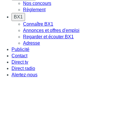
Nos concours
Règlement
BX1
Connaître BX1
Annonces et offres d'emploi
Regarder et écouter BX1
Adresse
Publicité
Contact
Direct tv
Direct radio
Alertez-nous