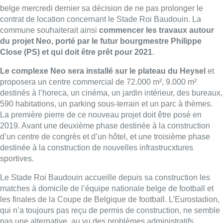
d’un centre de congrès et d’un hôtel, et une troisième phase
destinée à la construction de nouvelles infrastrucxtures
sportives.
Le Stade Roi Baudouin accueille depuis sa construction les
matches à domicile de l’équipe nationale belge de football et
les finales de la Coupe de Belgique de football. L’Eurostadion,
qui n’a toujours pas reçu de permis de construction, ne semble
pas une alternative, au vu des problèmes administratifs
rencontrés pour son installation.
Si le futur stade national voit
le jour, il ne devrait sans doute pas être prêt avant début
2020
. C’est donc à partir du lancement des rencontres qui
mènerait à l’Euro 2020, dès l’automne 2018, que devrait se
poser la question du stade qui accueillera, pendant un an et
demi, les rencontres des Diables Rouges.
(Gr.I., avec Belga,
photo Belga/Jasper Jacobs)
Duplex de
Martin Caulier.
Lire aussi :