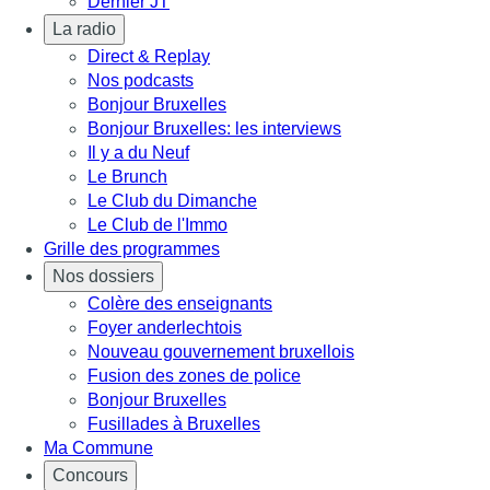
Dernier JT
La radio
Direct & Replay
Nos podcasts
Bonjour Bruxelles
Bonjour Bruxelles: les interviews
Il y a du Neuf
Le Brunch
Le Club du Dimanche
Le Club de l'Immo
Grille des programmes
Nos dossiers
Colère des enseignants
Foyer anderlechtois
Nouveau gouvernement bruxellois
Fusion des zones de police
Bonjour Bruxelles
Fusillades à Bruxelles
Ma Commune
Concours