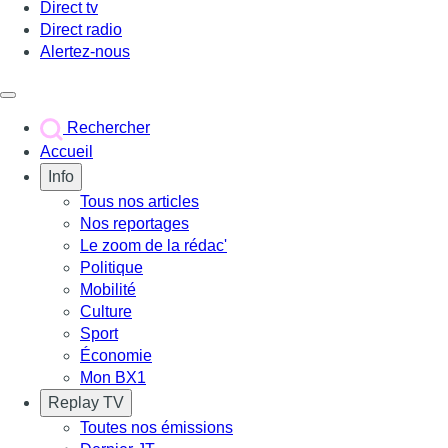
Direct tv
Direct radio
Alertez-nous
Déclencher le menu
Rechercher
Accueil
Info
Tous nos articles
Nos reportages
Le zoom de la rédac'
Politique
Mobilité
Culture
Sport
Économie
Mon BX1
Replay TV
Toutes nos émissions