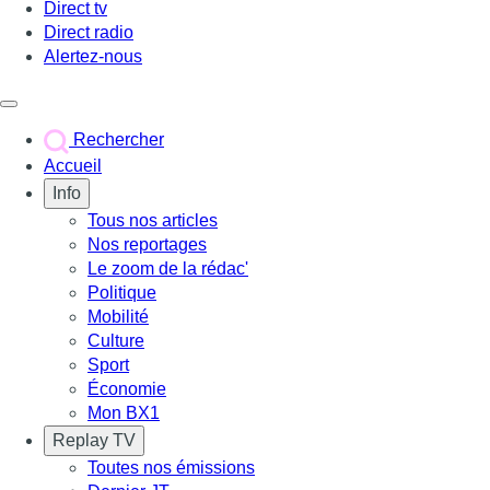
Direct tv
Direct radio
Alertez-nous
Déclencher le menu
Rechercher
Accueil
Info
Tous nos articles
Nos reportages
Le zoom de la rédac'
Politique
Mobilité
Culture
Sport
Économie
Mon BX1
Replay TV
Toutes nos émissions