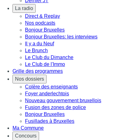
Dernier JT
La radio
Direct & Replay
Nos podcasts
Bonjour Bruxelles
Bonjour Bruxelles: les interviews
Il y a du Neuf
Le Brunch
Le Club du Dimanche
Le Club de l'Immo
Grille des programmes
Nos dossiers
Colère des enseignants
Foyer anderlechtois
Nouveau gouvernement bruxellois
Fusion des zones de police
Bonjour Bruxelles
Fusillades à Bruxelles
Ma Commune
Concours