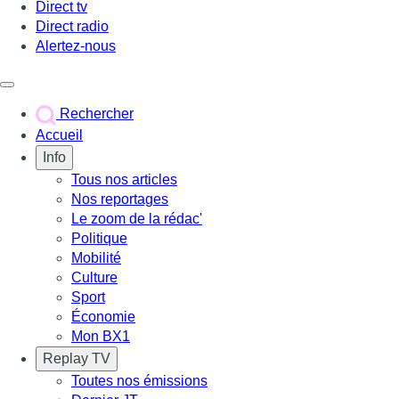
Direct tv
Direct radio
Alertez-nous
Déclencher le menu
Rechercher
Accueil
Info
Tous nos articles
Nos reportages
Le zoom de la rédac'
Politique
Mobilité
Culture
Sport
Économie
Mon BX1
Replay TV
Toutes nos émissions