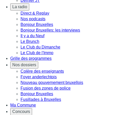
Dernier JT
La radio
Direct & Replay
Nos podcasts
Bonjour Bruxelles
Bonjour Bruxelles: les interviews
Il y a du Neuf
Le Brunch
Le Club du Dimanche
Le Club de l'Immo
Grille des programmes
Nos dossiers
Colère des enseignants
Foyer anderlechtois
Nouveau gouvernement bruxellois
Fusion des zones de police
Bonjour Bruxelles
Fusillades à Bruxelles
Ma Commune
Concours