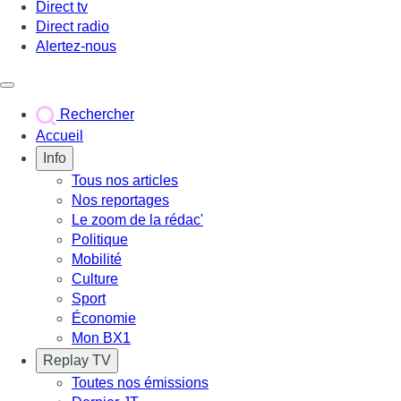
Direct tv
Direct radio
Alertez-nous
Déclencher le menu
Rechercher
Accueil
Info
Tous nos articles
Nos reportages
Le zoom de la rédac'
Politique
Mobilité
Culture
Sport
Économie
Mon BX1
Replay TV
Toutes nos émissions