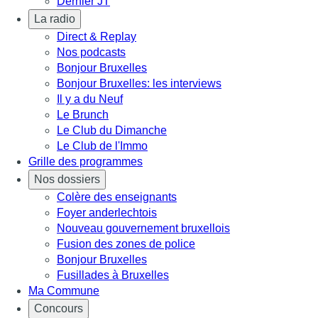
Dernier JT
La radio
Direct & Replay
Nos podcasts
Bonjour Bruxelles
Bonjour Bruxelles: les interviews
Il y a du Neuf
Le Brunch
Le Club du Dimanche
Le Club de l'Immo
Grille des programmes
Nos dossiers
Colère des enseignants
Foyer anderlechtois
Nouveau gouvernement bruxellois
Fusion des zones de police
Bonjour Bruxelles
Fusillades à Bruxelles
Ma Commune
Concours