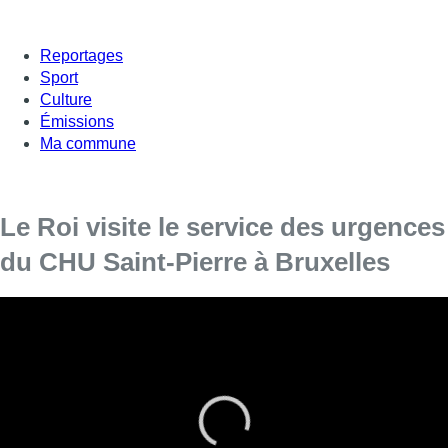
Reportages
Sport
Culture
Émissions
Ma commune
Le Roi visite le service des urgences
du CHU Saint-Pierre à Bruxelles
Sa Majesté le Roi Philippe s’est rendu au Centre
Hospitalier Universitaire (CHU) Saint-Pierre à
Bruxelles, un établissement central dans le
dispositif de soins de première ligne de la
capitale.