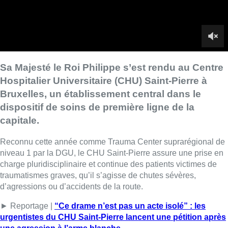
Reconnu cette année comme Trauma Center suprarégional de
niveau 1 par la DGU, le CHU Saint-Pierre assure une prise en
charge pluridisciplinaire et continue des patients victimes de
traumatismes graves, qu’il s’agisse de chutes sévères,
d’agressions ou d’accidents de la route.
► Reportage |
“Ce drame n’est pas un acte isolé” : les
urgentistes du CHU Saint-Pierre lancent une pétition après
une agression à l’arme blanche
Lors de sa visite, le Roi a suivi le parcours type d’un patient
aux urgences et a été informé de la situation bruxelloise en
matière de santé, précarité et violence urbaine. Il a également
échangé avec plusieurs professionnels de terrain.
■ Reportage de
Michel Geyer, Yannick Vangansbeek et
Hugo Moriamé
Lire aussi :
Pizza Nizar: un coup de pub