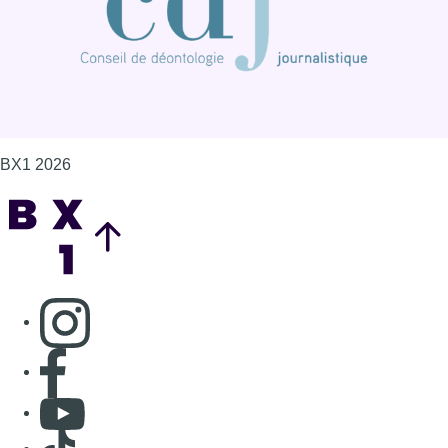
Consulter page Instagram
Consulter page Facebook
Consulter Youtube
Consulter TikTok
Nous rejoindre sur Whatsapp
S'abonner à notre newsletter
Connaître BX1
Publicité
Offres d'emploi
Contact
Mentions légales
Politique de cookies (UE)