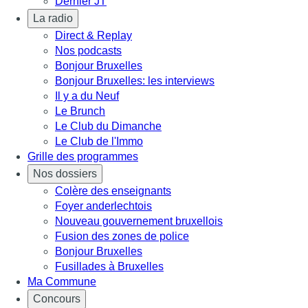
Dernier JT
La radio
Direct & Replay
Nos podcasts
Bonjour Bruxelles
Bonjour Bruxelles: les interviews
Il y a du Neuf
Le Brunch
Le Club du Dimanche
Le Club de l'Immo
Grille des programmes
Nos dossiers
Colère des enseignants
Foyer anderlechtois
Nouveau gouvernement bruxellois
Fusion des zones de police
Bonjour Bruxelles
Fusillades à Bruxelles
Ma Commune
Concours