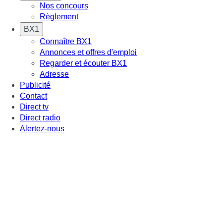
Nos concours
Règlement
BX1
Connaître BX1
Annonces et offres d'emploi
Regarder et écouter BX1
Adresse
Publicité
Contact
Direct tv
Direct radio
Alertez-nous