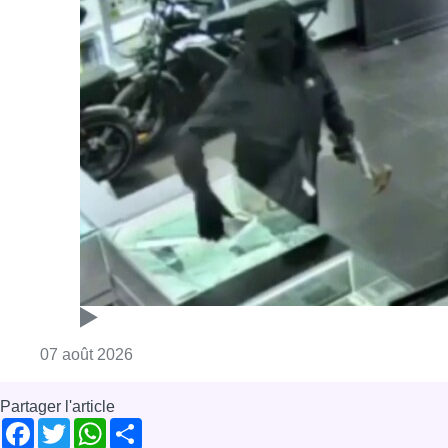
Consulter l'article "Deux mineurs interpell
07 août 2026
Partager l'article
Facebook
Twitter
WhatsApp
Share
20 novembre 2025
- 17h47
Bruxelles-ville
News
Reportages
Offres d’emploi