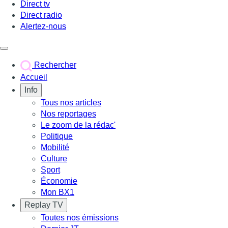
Direct tv
Direct radio
Alertez-nous
Déclencher le menu
Rechercher
Accueil
Info
Tous nos articles
Nos reportages
Le zoom de la rédac'
Politique
Mobilité
Culture
Sport
Économie
Mon BX1
Replay TV
Toutes nos émissions