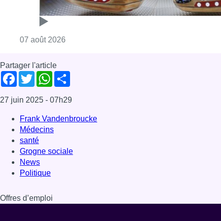
Consulter l'article "Foire du Midi: les visite
07 août 2026
Partager l'article
Facebook
Twitter
WhatsApp
Share
27 juin 2025
- 07h29
Frank Vandenbroucke
Médecins
santé
Grogne sociale
News
Politique
Offres d’emploi