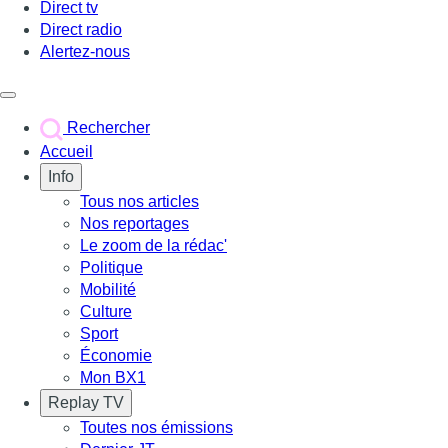
Direct tv
Direct radio
Alertez-nous
Déclencher le menu
Rechercher
Accueil
Info
Tous nos articles
Nos reportages
Le zoom de la rédac'
Politique
Mobilité
Culture
Sport
Économie
Mon BX1
Replay TV
Toutes nos émissions