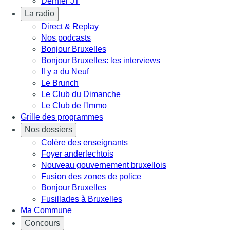
Dernier JT
La radio
Direct & Replay
Nos podcasts
Bonjour Bruxelles
Bonjour Bruxelles: les interviews
Il y a du Neuf
Le Brunch
Le Club du Dimanche
Le Club de l'Immo
Grille des programmes
Nos dossiers
Colère des enseignants
Foyer anderlechtois
Nouveau gouvernement bruxellois
Fusion des zones de police
Bonjour Bruxelles
Fusillades à Bruxelles
Ma Commune
Concours