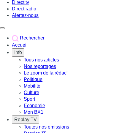
Direct tv
Direct radio
Alertez-nous
Déclencher le menu
Rechercher
Accueil
Info
Tous nos articles
Nos reportages
Le zoom de la rédac'
Politique
Mobilité
Culture
Sport
Économie
Mon BX1
Replay TV
Toutes nos émissions