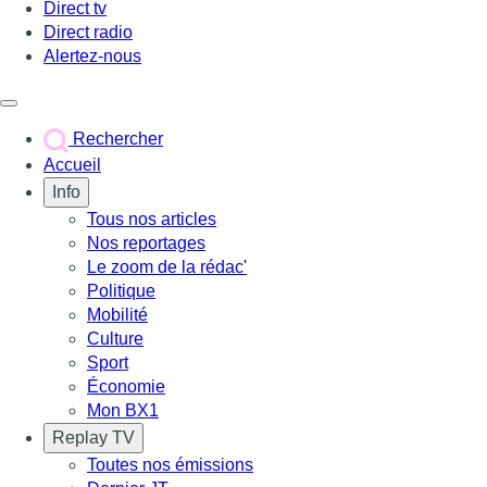
Direct tv
Direct radio
Alertez-nous
Déclencher le menu
Rechercher
Accueil
Info
Tous nos articles
Nos reportages
Le zoom de la rédac'
Politique
Mobilité
Culture
Sport
Économie
Mon BX1
Replay TV
Toutes nos émissions