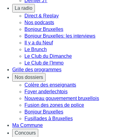
Dernier JT
La radio
Direct & Replay
Nos podcasts
Bonjour Bruxelles
Bonjour Bruxelles: les interviews
Il y a du Neuf
Le Brunch
Le Club du Dimanche
Le Club de l'Immo
Grille des programmes
Nos dossiers
Colère des enseignants
Foyer anderlechtois
Nouveau gouvernement bruxellois
Fusion des zones de police
Bonjour Bruxelles
Fusillades à Bruxelles
Ma Commune
Concours