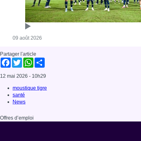
Consulter l'article "L’Union Saint-Gilloise dé
09 août 2026
Partager l'article
Facebook
Twitter
WhatsApp
Share
12 mai 2026
- 10h29
moustique tigre
santé
News
Offres d’emploi