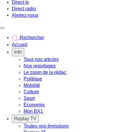
Direct tv
Direct radio
Alertez-nous
Déclencher le menu
Rechercher
Accueil
Info
Tous nos articles
Nos reportages
Le zoom de la rédac'
Politique
Mobilité
Culture
Sport
Économie
Mon BX1
Replay TV
Toutes nos émissions