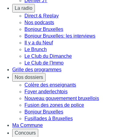
Dernier JT
La radio
Direct & Replay
Nos podcasts
Bonjour Bruxelles
Bonjour Bruxelles: les interviews
Il y a du Neuf
Le Brunch
Le Club du Dimanche
Le Club de l'Immo
Grille des programmes
Nos dossiers
Colère des enseignants
Foyer anderlechtois
Nouveau gouvernement bruxellois
Fusion des zones de police
Bonjour Bruxelles
Fusillades à Bruxelles
Ma Commune
Concours