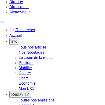
Direct tv
Direct radio
Alertez-nous
Déclencher le menu
Rechercher
Accueil
Info
Tous nos articles
Nos reportages
Le zoom de la rédac'
Politique
Mobilité
Culture
Sport
Économie
Mon BX1
Replay TV
Toutes nos émissions