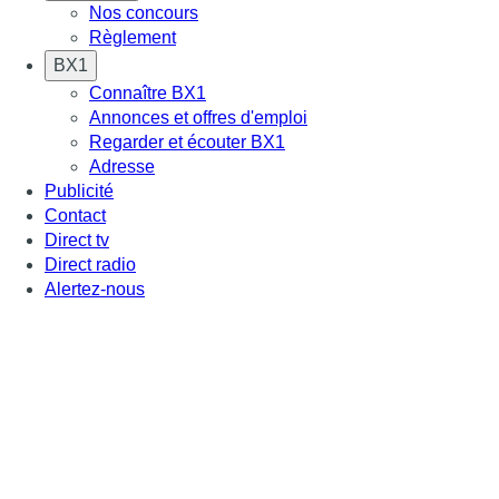
Nos concours
Règlement
BX1
Connaître BX1
Annonces et offres d'emploi
Regarder et écouter BX1
Adresse
Publicité
Contact
Direct tv
Direct radio
Alertez-nous