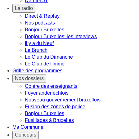
Dernier JT
La radio
Direct & Replay
Nos podcasts
Bonjour Bruxelles
Bonjour Bruxelles: les interviews
Il y a du Neuf
Le Brunch
Le Club du Dimanche
Le Club de l'Immo
Grille des programmes
Nos dossiers
Colère des enseignants
Foyer anderlechtois
Nouveau gouvernement bruxellois
Fusion des zones de police
Bonjour Bruxelles
Fusillades à Bruxelles
Ma Commune
Concours