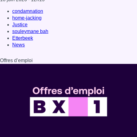
condamnation
home-jacking
Justice
souleymane bah
Etterbeek
News
Offres d’emploi