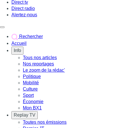
Direct tv
Direct radio
Alertez-nous
Déclencher le menu
Rechercher
Accueil
Info
Tous nos articles
Nos reportages
Le zoom de la rédac'
Politique
Mobilité
Culture
Sport
Économie
Mon BX1
Replay TV
Toutes nos émissions