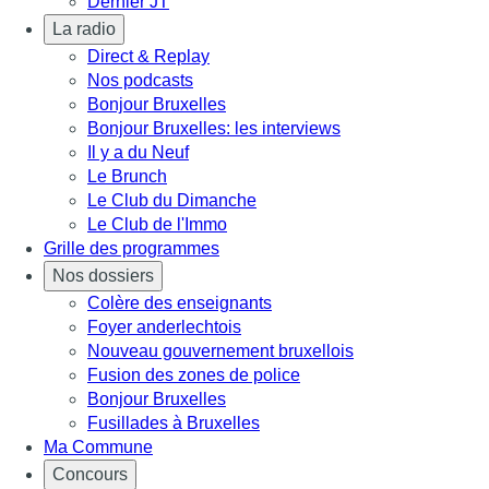
Dernier JT
La radio
Direct & Replay
Nos podcasts
Bonjour Bruxelles
Bonjour Bruxelles: les interviews
Il y a du Neuf
Le Brunch
Le Club du Dimanche
Le Club de l'Immo
Grille des programmes
Nos dossiers
Colère des enseignants
Foyer anderlechtois
Nouveau gouvernement bruxellois
Fusion des zones de police
Bonjour Bruxelles
Fusillades à Bruxelles
Ma Commune
Concours