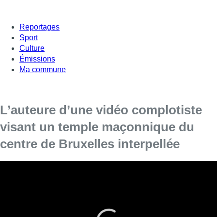
Reportages
Sport
Culture
Émissions
Ma commune
L’auteure d’une vidéo complotiste
visant un temple maçonnique du
centre de Bruxelles interpellée
La justice a interpellé vendredi l’auteure d’une
vidéo complotiste ayant conduit à diverses
déprédations envers un temple maçonnique du
centre de la capitale, indique samedi le parquet