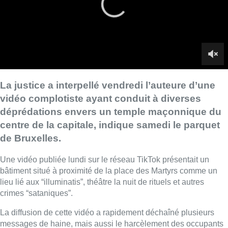
de Bruxelles.
Une vidéo publiée lundi sur le réseau TikTok présentait un
bâtiment situé à proximité de la place des Martyrs comme un
lieu lié aux “illuminatis”, théâtre la nuit de rituels et autres
crimes “sataniques”.
La diffusion de cette vidéo a rapidement déchaîné plusieurs
messages de haine, mais aussi le harcèlement des occupants
des lieux, des tentatives d’effraction ainsi que des jets de pierre
sur la façade.
L’édifice visé héberge en réalité un temple maçonnique
“
reconnu comme monument historique par la Région de
Bruxelles-Capitale depuis 1975
“, précise le parquet.
A la suite d’une plainte des victimes, la police de Bruxelles-
Capitale-Ixelles a pu identifier l’auteure de la vidéo.
L’intéressée a été privée de sa liberté vendredi. Elle sera citée
devant le tribunal correctionnel pour calomnies, menaces
écrites ainsi qu’usage abusif d’un moyen de communications