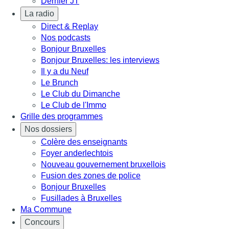
Dernier JT
La radio
Direct & Replay
Nos podcasts
Bonjour Bruxelles
Bonjour Bruxelles: les interviews
Il y a du Neuf
Le Brunch
Le Club du Dimanche
Le Club de l'Immo
Grille des programmes
Nos dossiers
Colère des enseignants
Foyer anderlechtois
Nouveau gouvernement bruxellois
Fusion des zones de police
Bonjour Bruxelles
Fusillades à Bruxelles
Ma Commune
Concours