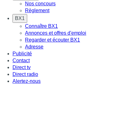
Nos concours
Règlement
BX1
Connaître BX1
Annonces et offres d'emploi
Regarder et écouter BX1
Adresse
Publicité
Contact
Direct tv
Direct radio
Alertez-nous