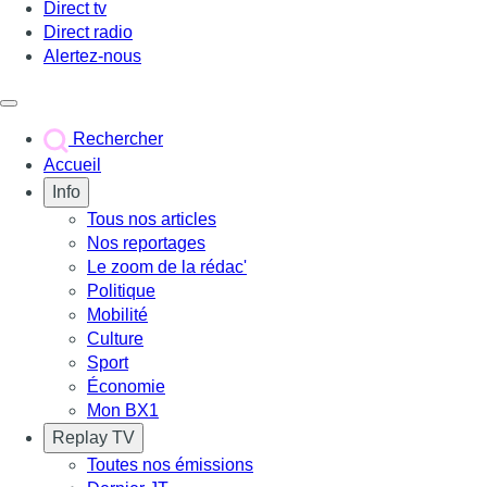
Direct tv
Direct radio
Alertez-nous
Déclencher le menu
Rechercher
Accueil
Info
Tous nos articles
Nos reportages
Le zoom de la rédac'
Politique
Mobilité
Culture
Sport
Économie
Mon BX1
Replay TV
Toutes nos émissions