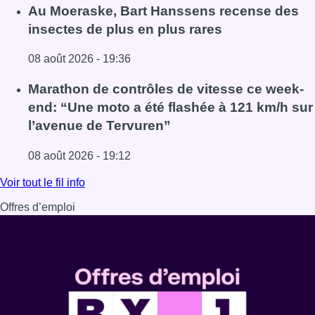
Lire l'article Un nouveau club de MMA ouvre ses portes à E
Au Moeraske, Bart Hanssens recense des
insectes de plus en plus rares
08 août 2026 - 19:36
Lire l'article Au Moeraske, Bart Hanssens recense des ins
Marathon de contrôles de vitesse ce week-
end: “Une moto a été flashée à 121 km/h sur
l’avenue de Tervuren”
08 août 2026 - 19:12
Lire l'article Marathon de contrôles de vitesse ce week-e
Voir tout le fil info
Offres d’emploi