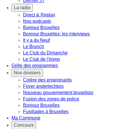
Dernier JT
La radio
Direct & Replay
Nos podcasts
Bonjour Bruxelles
Bonjour Bruxelles: les interviews
Il y a du Neuf
Le Brunch
Le Club du Dimanche
Le Club de l'Immo
Grille des programmes
Nos dossiers
Colère des enseignants
Foyer anderlechtois
Nouveau gouvernement bruxellois
Fusion des zones de police
Bonjour Bruxelles
Fusillades à Bruxelles
Ma Commune
Concours