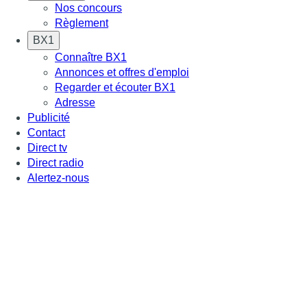
Nos concours
Règlement
BX1
Connaître BX1
Annonces et offres d'emploi
Regarder et écouter BX1
Adresse
Publicité
Contact
Direct tv
Direct radio
Alertez-nous