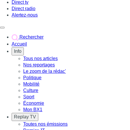
Direct tv
Direct radio
Alertez-nous
Déclencher le menu
Rechercher
Accueil
Info
Tous nos articles
Nos reportages
Le zoom de la rédac'
Politique
Mobilité
Culture
Sport
Économie
Mon BX1
Replay TV
Toutes nos émissions