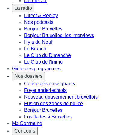
Dernier JT
La radio
Direct & Replay
Nos podcasts
Bonjour Bruxelles
Bonjour Bruxelles: les interviews
Il y a du Neuf
Le Brunch
Le Club du Dimanche
Le Club de l'Immo
Grille des programmes
Nos dossiers
Colère des enseignants
Foyer anderlechtois
Nouveau gouvernement bruxellois
Fusion des zones de police
Bonjour Bruxelles
Fusillades à Bruxelles
Ma Commune
Concours