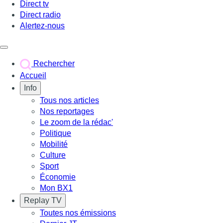
Direct tv
Direct radio
Alertez-nous
Déclencher le menu
Rechercher
Accueil
Info
Tous nos articles
Nos reportages
Le zoom de la rédac'
Politique
Mobilité
Culture
Sport
Économie
Mon BX1
Replay TV
Toutes nos émissions