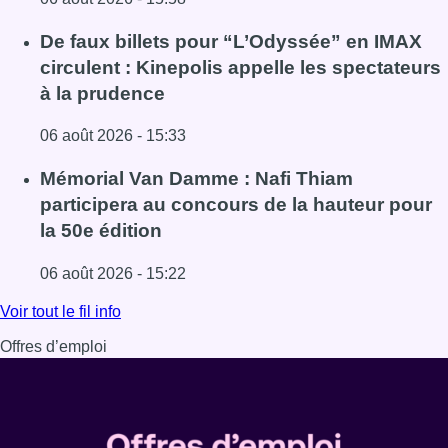
Lire l'article Saint-Géry : un ancien bras de la Senne et 
De faux billets pour “L’Odyssée” en IMAX
circulent : Kinepolis appelle les spectateurs
à la prudence
06 août 2026 - 15:33
Lire l'article De faux billets pour “L’Odyssée” en IMAX cir
Mémorial Van Damme : Nafi Thiam
participera au concours de la hauteur pour
la 50e édition
06 août 2026 - 15:22
Lire l'article Mémorial Van Damme : Nafi Thiam participer
Voir tout le fil info
Offres d’emploi