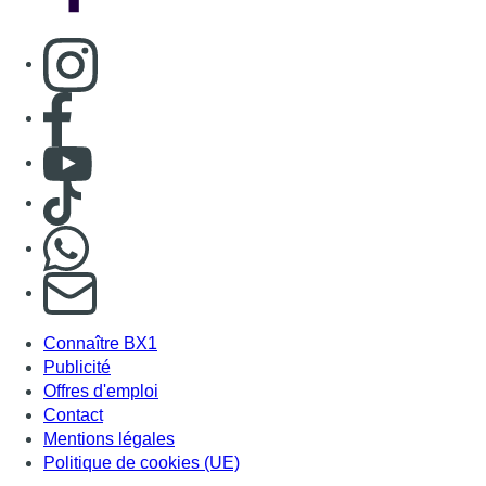
Consulter page Instagram
Consulter page Facebook
Consulter Youtube
Consulter TikTok
Nous rejoindre sur Whatsapp
S'abonner à notre newsletter
Connaître BX1
Publicité
Offres d'emploi
Contact
Mentions légales
Politique de cookies (UE)