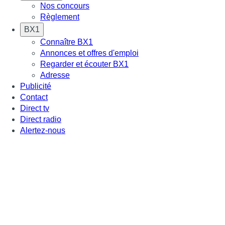
Nos concours
Règlement
BX1
Connaître BX1
Annonces et offres d'emploi
Regarder et écouter BX1
Adresse
Publicité
Contact
Direct tv
Direct radio
Alertez-nous