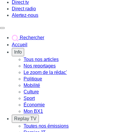
Direct tv
Direct radio
Alertez-nous
Déclencher le menu
Rechercher
Accueil
Info
Tous nos articles
Nos reportages
Le zoom de la rédac'
Politique
Mobilité
Culture
Sport
Économie
Mon BX1
Replay TV
Toutes nos émissions