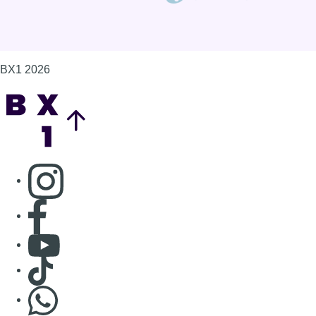
BX1 2026
Back to top
Consulter page Instagram
Consulter page Facebook
Consulter Youtube
Consulter TikTok
Nous rejoindre sur Whatsapp