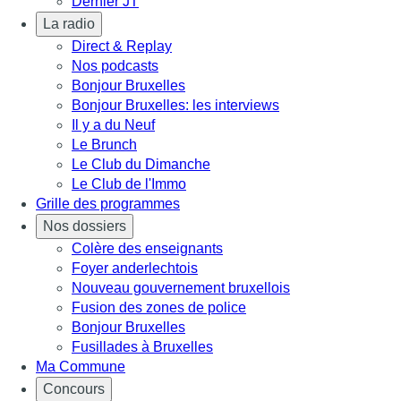
Dernier JT
La radio
Direct & Replay
Nos podcasts
Bonjour Bruxelles
Bonjour Bruxelles: les interviews
Il y a du Neuf
Le Brunch
Le Club du Dimanche
Le Club de l'Immo
Grille des programmes
Nos dossiers
Colère des enseignants
Foyer anderlechtois
Nouveau gouvernement bruxellois
Fusion des zones de police
Bonjour Bruxelles
Fusillades à Bruxelles
Ma Commune
Concours