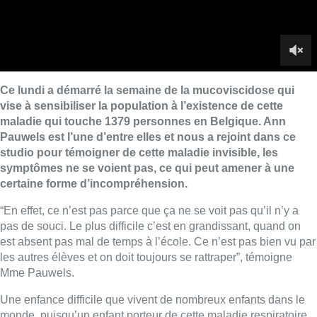
“En effet, ce n’est pas parce que ça ne se voit pas qu’il n’y a
pas de souci. Le plus difficile c’est en grandissant, quand on
est absent pas mal de temps à l’école. Ce n’est pas bien vu par
les autres élèves et on doit toujours se rattraper”, témoigne
Mme Pauwels.
Une enfance difficile que vivent de nombreux enfants dans le
monde, puisqu’un enfant porteur de cette maladie respiratoire
qui touche toutes les glandes du corps naît tous les dix jours
quelque part. Et le diagnostique n’est pas toujours évident à
poser.
“Dès ma naissance, j’avais beaucoup de soucis, notamment
digestifs. C’était il y a 50 ans et ce n’était pas connu (comme
maladie), en dehors des Etats-Unis. J’ai eu la chance d’avoir
un bon médecin et c’est par hasard qu’il a découvert au travers
d’un test de la sueur. J’ai pu être traitée assez vite et éviter
l’opération aux intestins. Sans oublier qu’ensuite, les poumons
s’ajoutent”.