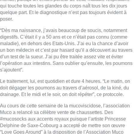
Le traitement, lui, est quotidien et dure 4 heures. “Le matin, on
doit dégager les poumons au travers d’aérosol, de la kiné, du
drainage. Et le midi et le soir, on doit répéter”, ce protocole.
Au cours de cette semaine de la mucoviscidose, l’association
Muco a relancé sa célèbre vente de chaussettes. Des
#mucosocks aux accents royaux puisque l’artiste Princesse
Delphine de Saxe-Cobourg a accepté de mettre son œuvre
“Love Goes Around” à la disposition de l’Association Muco
pour le design de la nouvelle collection 2023. La nouvelle
collection de #mucosocks est disponible sur
www.mucoweek.be
et
www.mucoshop.be
dans 5 tailles
différentes (enfants et adultes) au prix de 10 euros. L’intégralité
des bénéfices de la vente de chaussettes sera consacrée à la
recherche contre la mucoviscidose en Belgique.
Lire aussi :
Plus de la moitié des exclus du
chômage ont demandé un revenu