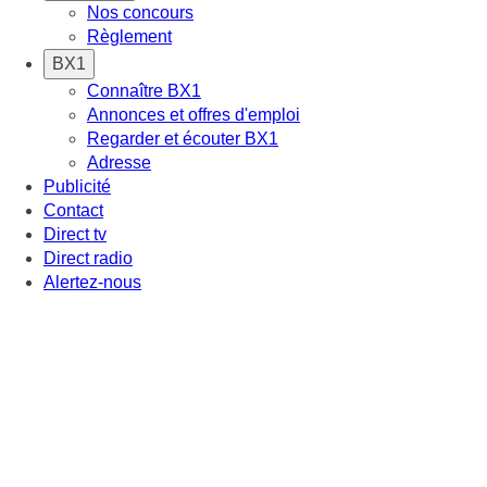
Nos concours
Règlement
BX1
Connaître BX1
Annonces et offres d'emploi
Regarder et écouter BX1
Adresse
Publicité
Contact
Direct tv
Direct radio
Alertez-nous