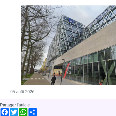
Consulter l'article "Le siège bruxellois d’A
05 août 2026
Partager l'article
Facebook
Twitter
WhatsApp
Share
22 novembre 2023
- 14h38
News
Offres d’emploi