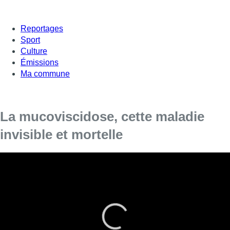
Reportages
Sport
Culture
Émissions
Ma commune
La mucoviscidose, cette maladie
invisible et mortelle
Ce lundi a démarré la semaine de la mucoviscidose qui
vise à sensibiliser la population à l’existence de cette
maladie qui touche 1379 personnes en Belgique. Ann
Pauwels est l’une d’entre elles et nous a rejoint dans ce
studio pour témoigner de cette maladie invisible, les
symptômes ne se voient pas, ce qui peut amener à une
certaine forme d’incompréhension.