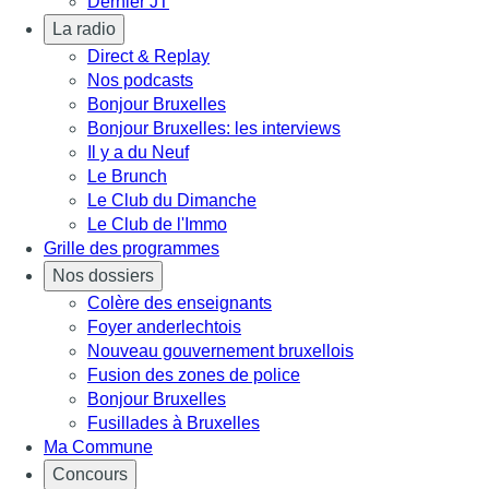
Dernier JT
La radio
Direct & Replay
Nos podcasts
Bonjour Bruxelles
Bonjour Bruxelles: les interviews
Il y a du Neuf
Le Brunch
Le Club du Dimanche
Le Club de l'Immo
Grille des programmes
Nos dossiers
Colère des enseignants
Foyer anderlechtois
Nouveau gouvernement bruxellois
Fusion des zones de police
Bonjour Bruxelles
Fusillades à Bruxelles
Ma Commune
Concours