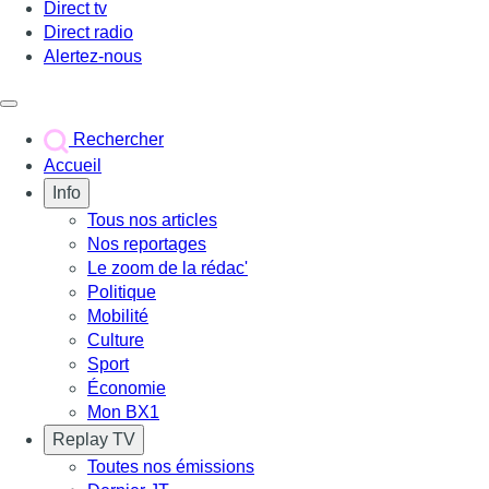
Direct tv
Direct radio
Alertez-nous
Déclencher le menu
Rechercher
Accueil
Info
Tous nos articles
Nos reportages
Le zoom de la rédac'
Politique
Mobilité
Culture
Sport
Économie
Mon BX1
Replay TV
Toutes nos émissions