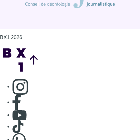
Consulter page Facebook
Consulter Youtube
Consulter TikTok
Nous rejoindre sur Whatsapp
S'abonner à notre newsletter
Connaître BX1
Publicité
Offres d'emploi
Contact
Mentions légales
Politique de cookies (UE)
Gérer les cookies