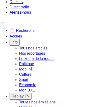
Direct tv
Direct radio
Alertez-nous
Déclencher le menu
Rechercher
Accueil
Info
Tous nos articles
Nos reportages
Le zoom de la rédac'
Politique
Mobilité
Culture
Sport
Économie
Mon BX1
Replay TV
Toutes nos émissions