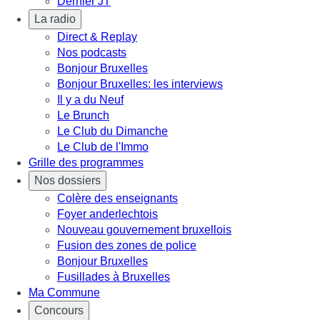
Dernier JT
La radio
Direct & Replay
Nos podcasts
Bonjour Bruxelles
Bonjour Bruxelles: les interviews
Il y a du Neuf
Le Brunch
Le Club du Dimanche
Le Club de l'Immo
Grille des programmes
Nos dossiers
Colère des enseignants
Foyer anderlechtois
Nouveau gouvernement bruxellois
Fusion des zones de police
Bonjour Bruxelles
Fusillades à Bruxelles
Ma Commune
Concours