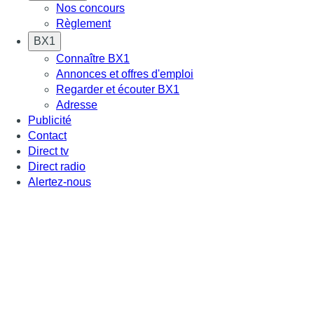
Nos concours
Règlement
BX1
Connaître BX1
Annonces et offres d'emploi
Regarder et écouter BX1
Adresse
Publicité
Contact
Direct tv
Direct radio
Alertez-nous