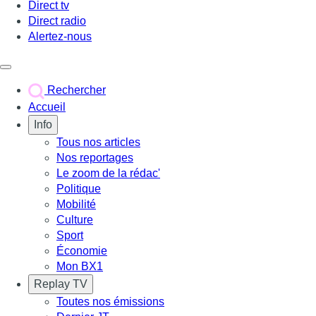
Direct tv
Direct radio
Alertez-nous
Déclencher le menu
Rechercher
Accueil
Info
Tous nos articles
Nos reportages
Le zoom de la rédac'
Politique
Mobilité
Culture
Sport
Économie
Mon BX1
Replay TV
Toutes nos émissions