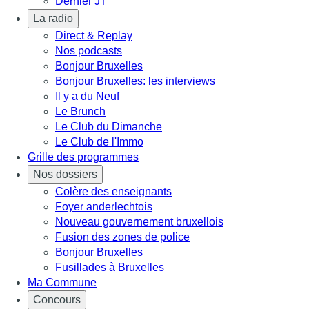
Dernier JT
La radio
Direct & Replay
Nos podcasts
Bonjour Bruxelles
Bonjour Bruxelles: les interviews
Il y a du Neuf
Le Brunch
Le Club du Dimanche
Le Club de l'Immo
Grille des programmes
Nos dossiers
Colère des enseignants
Foyer anderlechtois
Nouveau gouvernement bruxellois
Fusion des zones de police
Bonjour Bruxelles
Fusillades à Bruxelles
Ma Commune
Concours