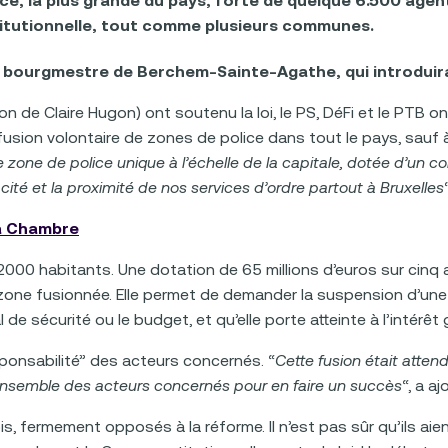
ce, la plus grande du pays, forte de quelque 6.500 age
stitutionnelle, tout comme plusieurs communes.
, bourgmestre de Berchem-Sainte-Agathe, qui introduir
on de Claire Hugon) ont soutenu la loi, le PS, DéFi et le PTB 
a fusion volontaire de zones de police dans tout le pays, sauf 
 zone de police unique à l’échelle de la capitale, dotée d’un
icacité et la proximité de nos services d’ordre partout à Bruxelles
la Chambre
r 2000 habitants. Une dotation de 65 millions d’euros sur cin
zone fusionnée. Elle permet de demander la suspension d’une d
de sécurité ou le budget, et qu’elle porte atteinte à l’intérê
sponsabilité” des acteurs concernés. “
Cette fusion était atte
’ensemble des acteurs concernés pour en faire un succès
“, a a
is, fermement opposés à la réforme. Il n’est pas sûr qu’ils ai