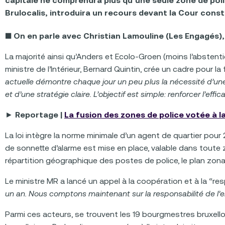
capitale ne comprendra plus qu’une seule zone de poli
Brulocalis, introduira un recours devant la Cour con
■
On en parle avec Christian Lamouline (Les Engagés)
La majorité ainsi qu’Anders et Ecolo-Groen (moins l’abstenti
ministre de l’Intérieur, Bernard Quintin, crée un cadre pour l
actuelle démontre chaque jour un peu plus la nécessité d’une
et d’une stratégie claire. L’objectif est simple: renforcer l’eff
►
Reportage |
La fusion des zones de police votée à 
La loi intègre la norme minimale d’un agent de quartier pou
de sonnette d’alarme est mise en place, valable dans toute 
répartition géographique des postes de police, le plan zonal 
Le ministre MR a lancé un appel à la coopération et à la “re
un an. Nous comptons maintenant sur la responsabilité de l
Parmi ces acteurs, se trouvent les 19 bourgmestres bruxello