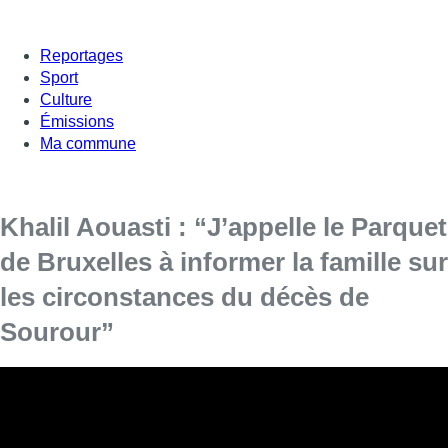
Reportages
Sport
Culture
Émissions
Ma commune
Khalil Aouasti : “J’appelle le Parquet
de Bruxelles à informer la famille sur
les circonstances du décès de
Sourour”
[vc_row][vc_column][vc_column_text]
Mercredi, la ministre de
l’Intérieure, Annelies Verlinden, a été interrogée en
commission de la Chambre concernant le décès de
Sourour Abouda dans une cellule du centre de détention