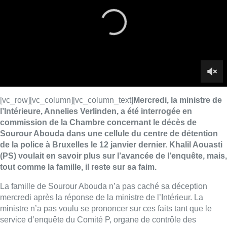
de la police à Bruxelles le 12 janvier dernier. Khalil Aouasti
(PS) voulait en savoir plus sur l’avancée de l’enquête, mais,
tout comme la famille, il reste sur sa faim.
La famille de
Sourour
Abouda n’a pas caché sa déception
mercredi après la réponse de la ministre de l’Intérieur. La
ministre n’a pas voulu se prononcer sur ces faits tant que le
service d’enquête du Comité P, organe de contrôle des
services de police, n’a pas bouclé ses investigations.
“Je
comprends les besoins de clarification mais il ne faut pas
intervenir dans une enquête judiciaire sinon on risque de
mettre en péril sa sérénité et sa légalité, et les résultats de
celle-ci”
, a-t-elle expliqué.
“La plus grande transparence doit être faite”,
a réclamé le
député socialiste. La famille de la victime était présente à la
Chambre, dans la tribune du public.
“Nous voyons un rideau de
fer se fermer devant nous”,
a souligné Soumaya Abouda, la
sœur de la victime.
“On voudrait juste une ouverture, plus de
transparence pour atténuer notre souffrance et notre colère
mais nous restons avec des bribes d’informations”
, a renchéri