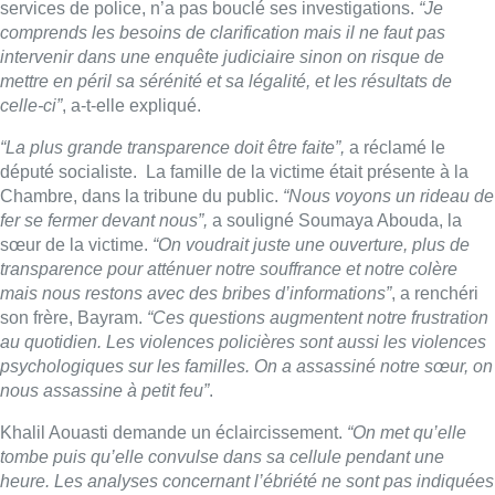
son frère, Bayram.
“Ces questions augmentent notre frustration
au quotidien. Les violences policières sont aussi les violences
psychologiques sur les familles. On a assassiné notre sœur, on
nous assassine à petit feu”
.
Khalil Aouasti demande un éclaircissement.
“On met qu’elle
tombe puis qu’elle convulse dans sa cellule pendant une
heure. Les analyses concernant l’ébriété ne sont pas indiquées
dans le PV. Or, il aurait fallu qu’elle soit examinée par un
médecin.”
[/vc_column_text][vcas_jwplayer_bx1
videoname=”GLX_1369201_IN_AOUASTI_V2″
image=”619898″][/vc_column][/vc_row][vc_row][vc_column]
[vc_column_text]
Le député souhaiterait que la famille puisse disposer des
éléments pour que la clarté soit faite le plus rapidement
possible.
►
Justice pour Sourour : des centaines de personnes se sont