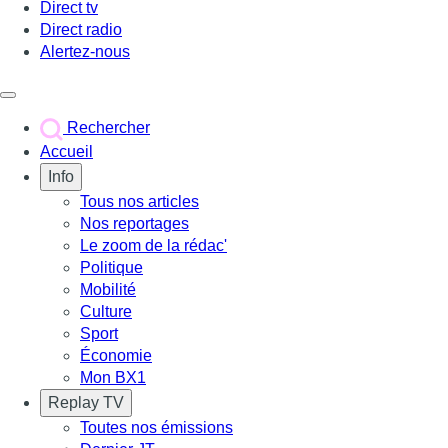
Direct tv
Direct radio
Alertez-nous
Déclencher le menu
Rechercher
Accueil
Info
Tous nos articles
Nos reportages
Le zoom de la rédac'
Politique
Mobilité
Culture
Sport
Économie
Mon BX1
Replay TV
Toutes nos émissions