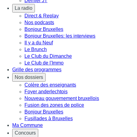
Dernier JT
La radio
Direct & Replay
Nos podcasts
Bonjour Bruxelles
Bonjour Bruxelles: les interviews
Il y a du Neuf
Le Brunch
Le Club du Dimanche
Le Club de l'Immo
Grille des programmes
Nos dossiers
Colère des enseignants
Foyer anderlechtois
Nouveau gouvernement bruxellois
Fusion des zones de police
Bonjour Bruxelles
Fusillades à Bruxelles
Ma Commune
Concours