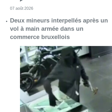
Consulter l'article "Deux mineurs interpell
07 août 2026
Partager l'article
Facebook
Twitter
WhatsApp
Share
23 mars 2023
- 09h51
Khalil Aouasti