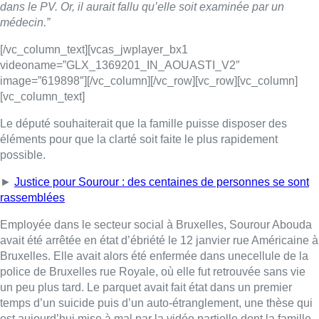
rassemblées
Employée dans le secteur social à Bruxelles,
Sourour
Abouda
avait été arrêtée en état d’ébriété le 12 janvier rue Américaine à
Bruxelles. Elle avait alors été enfermée dans unecellule de la
police de Bruxelles rue Royale, où elle fut retrouvée sans vie
un peu plus tard. Le parquet avait fait état dans un premier
temps d’un suicide puis d’un auto-étranglement, une thèse qui
est aujourd’hui mise à mal par la vidéo partielle dont la famille
a eu connaissance et qui montre notamment la victime prise de
convulsions, sans intervention de la police malgré la présence
d’une caméra.
► À revoir aussi
:
Décès de Sourour A. : le parquet confirme
la mort par auto-strangulation
Si la ministre n’a pas voulu communiquer d’éléments de
l’enquête, elle a en revanche détaillé une directive policière
organisant la prise en charge de personnes en état d’ébriété ou
qui souffrent de problèmes de santé et dont l’état nécessite la
prise de médicaments et/ou l’intervention d’un médecin.