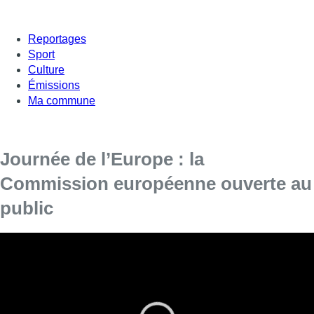
Reportages
Sport
Culture
Émissions
Ma commune
Journée de l’Europe : la
Commission européenne ouverte au
public
Ce samedi c’est la journée de l’Europe. Une journée fêtée
dans toute l’Union européenne et donc tout
particulièrement à Bruxelles, où la Commission
européenne ouvrait pour l’occasion ses portes au public.