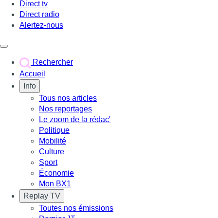
Direct tv
Direct radio
Alertez-nous
Déclencher le menu
Rechercher
Accueil
Info
Tous nos articles
Nos reportages
Le zoom de la rédac'
Politique
Mobilité
Culture
Sport
Économie
Mon BX1
Replay TV
Toutes nos émissions