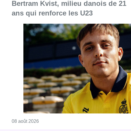
Consulter l'article "L’Union Saint-Gilloise at
08 août 2026
Partager l'article
Facebook
Twitter
WhatsApp
Share
09 mai 2026
- 17h39
Europe
journée de l'europe
Union Européenne
Bruxelles-ville
News
Reportages