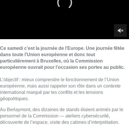
L’objectif : mieux comprendre le fonctionnement de l’Union
européenne, mais aussi rappeler son rôle dans un contexte
international marqué par les conflits et les tensions
géopolitiques.
Au Berlaymont, des dizaines de stands étaient animés par le
personnel de la Commission — ateliers cybersécurité,
découverte de l’espace, visite des cabines d’interprétation.
Le mot
“démocratie”
revenait en boucle sur le mur des souhaits
installé pour l’occasion. Selon le dernier Eurobaromètre, 71%
des Belges estiment que l’UE reste un lieu de stabilité dans un
monde troublé.
■ Reportage de
Joachim Vincent et Néo Fasquel
Lire aussi :
Un nouveau club de MMA ouvre
ses portes à Evere : “C’est pas