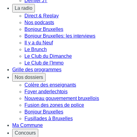
Dernier JT
La radio
Direct & Replay
Nos podcasts
Bonjour Bruxelles
Bonjour Bruxelles: les interviews
Il y a du Neuf
Le Brunch
Le Club du Dimanche
Le Club de l'Immo
Grille des programmes
Nos dossiers
Colère des enseignants
Foyer anderlechtois
Nouveau gouvernement bruxellois
Fusion des zones de police
Bonjour Bruxelles
Fusillades à Bruxelles
Ma Commune
Concours