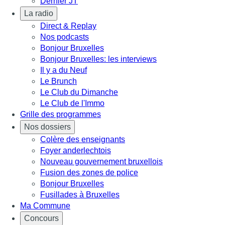
Dernier JT
La radio
Direct & Replay
Nos podcasts
Bonjour Bruxelles
Bonjour Bruxelles: les interviews
Il y a du Neuf
Le Brunch
Le Club du Dimanche
Le Club de l'Immo
Grille des programmes
Nos dossiers
Colère des enseignants
Foyer anderlechtois
Nouveau gouvernement bruxellois
Fusion des zones de police
Bonjour Bruxelles
Fusillades à Bruxelles
Ma Commune
Concours