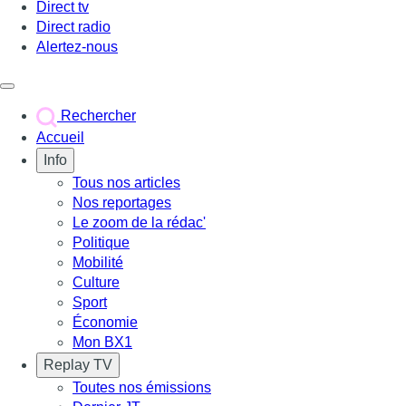
Direct tv
Direct radio
Alertez-nous
Déclencher le menu
Rechercher
Accueil
Info
Tous nos articles
Nos reportages
Le zoom de la rédac'
Politique
Mobilité
Culture
Sport
Économie
Mon BX1
Replay TV
Toutes nos émissions