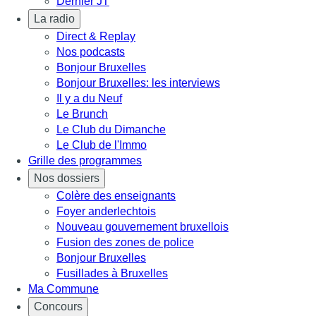
Dernier JT
La radio
Direct & Replay
Nos podcasts
Bonjour Bruxelles
Bonjour Bruxelles: les interviews
Il y a du Neuf
Le Brunch
Le Club du Dimanche
Le Club de l'Immo
Grille des programmes
Nos dossiers
Colère des enseignants
Foyer anderlechtois
Nouveau gouvernement bruxellois
Fusion des zones de police
Bonjour Bruxelles
Fusillades à Bruxelles
Ma Commune
Concours