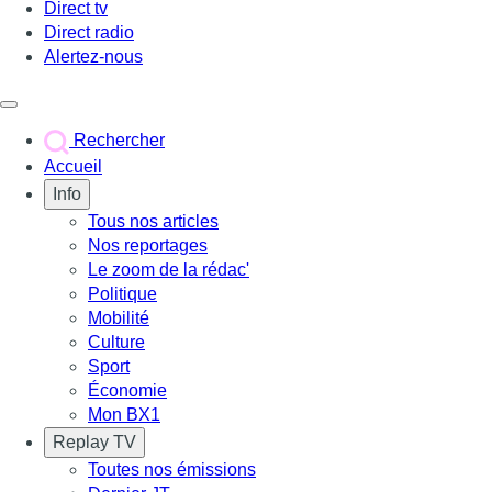
Direct tv
Direct radio
Alertez-nous
Déclencher le menu
Rechercher
Accueil
Info
Tous nos articles
Nos reportages
Le zoom de la rédac'
Politique
Mobilité
Culture
Sport
Économie
Mon BX1
Replay TV
Toutes nos émissions