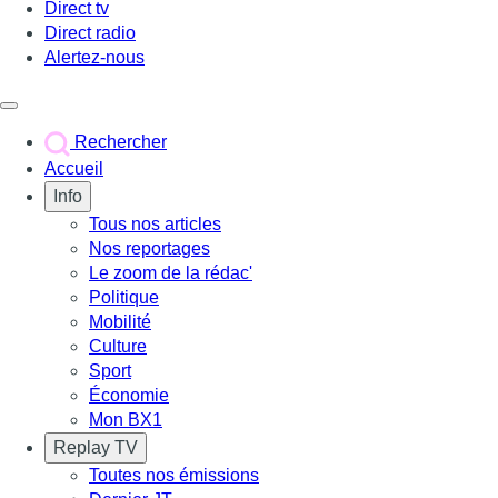
Direct tv
Direct radio
Alertez-nous
Déclencher le menu
Rechercher
Accueil
Info
Tous nos articles
Nos reportages
Le zoom de la rédac'
Politique
Mobilité
Culture
Sport
Économie
Mon BX1
Replay TV
Toutes nos émissions