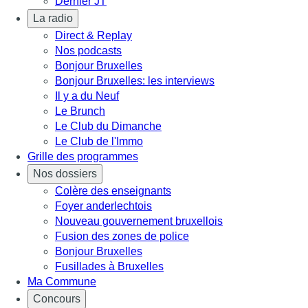
Dernier JT
La radio
Direct & Replay
Nos podcasts
Bonjour Bruxelles
Bonjour Bruxelles: les interviews
Il y a du Neuf
Le Brunch
Le Club du Dimanche
Le Club de l'Immo
Grille des programmes
Nos dossiers
Colère des enseignants
Foyer anderlechtois
Nouveau gouvernement bruxellois
Fusion des zones de police
Bonjour Bruxelles
Fusillades à Bruxelles
Ma Commune
Concours