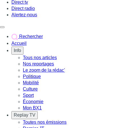
Direct tv
Direct radio
Alertez-nous
Déclencher le menu
Rechercher
Accueil
Info
Tous nos articles
Nos reportages
Le zoom de la rédac'
Politique
Mobilité
Culture
Sport
Économie
Mon BX1
Replay TV
Toutes nos émissions