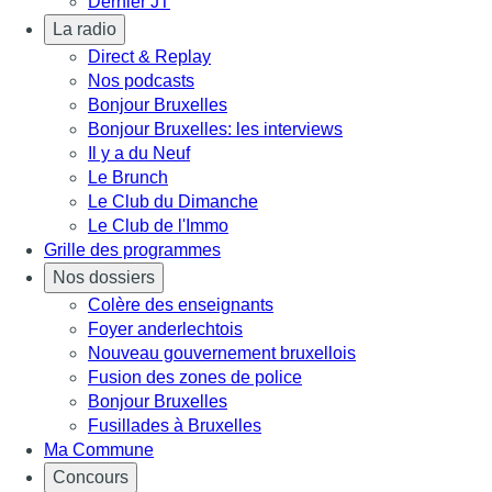
Dernier JT
La radio
Direct & Replay
Nos podcasts
Bonjour Bruxelles
Bonjour Bruxelles: les interviews
Il y a du Neuf
Le Brunch
Le Club du Dimanche
Le Club de l'Immo
Grille des programmes
Nos dossiers
Colère des enseignants
Foyer anderlechtois
Nouveau gouvernement bruxellois
Fusion des zones de police
Bonjour Bruxelles
Fusillades à Bruxelles
Ma Commune
Concours