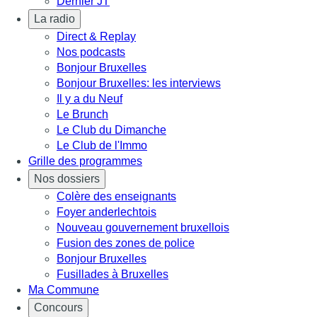
Dernier JT
La radio
Direct & Replay
Nos podcasts
Bonjour Bruxelles
Bonjour Bruxelles: les interviews
Il y a du Neuf
Le Brunch
Le Club du Dimanche
Le Club de l'Immo
Grille des programmes
Nos dossiers
Colère des enseignants
Foyer anderlechtois
Nouveau gouvernement bruxellois
Fusion des zones de police
Bonjour Bruxelles
Fusillades à Bruxelles
Ma Commune
Concours