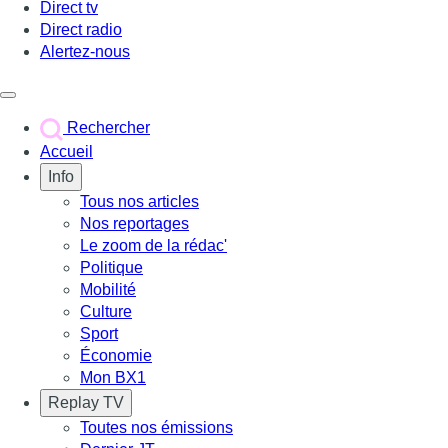
Direct tv
Direct radio
Alertez-nous
Déclencher le menu
Rechercher
Accueil
Info
Tous nos articles
Nos reportages
Le zoom de la rédac'
Politique
Mobilité
Culture
Sport
Économie
Mon BX1
Replay TV
Toutes nos émissions