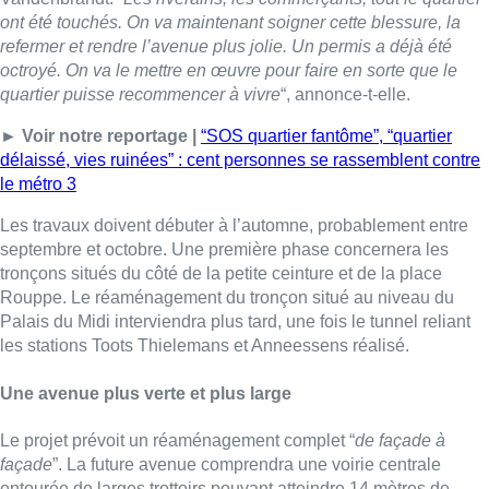
Rouppe. Le réaménagement du tronçon situé au niveau du
Palais du Midi interviendra plus tard, une fois le tunnel reliant
les stations Toots Thielemans et Anneessens réalisé.
Une avenue plus verte et plus large
Le projet prévoit un réaménagement complet “
de façade à
façade
”. La future avenue comprendra une voirie centrale
entourée de larges trottoirs pouvant atteindre 14 mètres de
large. Ceux-ci accueilleront notamment des pistes cyclables,
des terrasses, des étals commerciaux et plusieurs espaces
végétalisés.
Au total, 70 arbres à hautes tiges seront plantés afin de recréer
les alignements d’arbres historiques de l’avenue. Le projet
prévoit également la plantation de 168 arbustes et buissons,
ainsi que l’installation de bancs, d’arceaux à vélos et de
fontaines à eau.
Selon la
STIB
et la Ville de
Bruxelles,
les plans ont été
élaborés dans le cadre d’un processus participatif mené avec