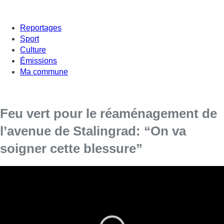
Reportages
Sport
Culture
Émissions
Ma commune
Feu vert pour le réaménagement de
l’avenue de Stalingrad: “On va
soigner cette blessure”
L’avenue de Stalingrad sera réaménagée dès l’automne, a
annoncé la ministre bruxelloise de la Mobilité Elke Van den
Brandt. Après des années de chantier liées au métro 3, la
STIB et la Ville de Bruxelles ont validé le lancement des
travaux de surface.