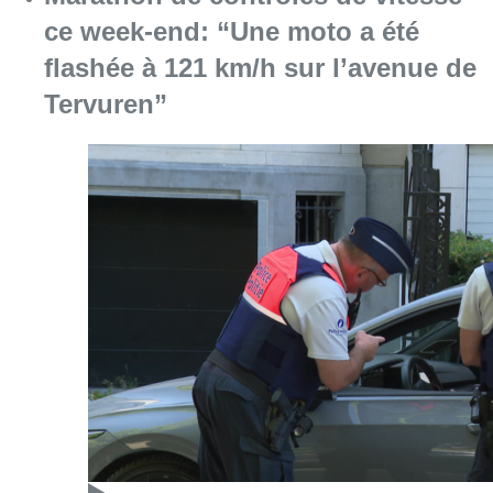
Consulter l'article "Marathon de contrôles d
08 août 2026
Partager l'article
Facebook
Twitter
WhatsApp
Share
19 mai 2026
- 19h02
Modifié le
20 mai 2026
- 09h31
avenue de Stalingrad
Elke Van den Brandt