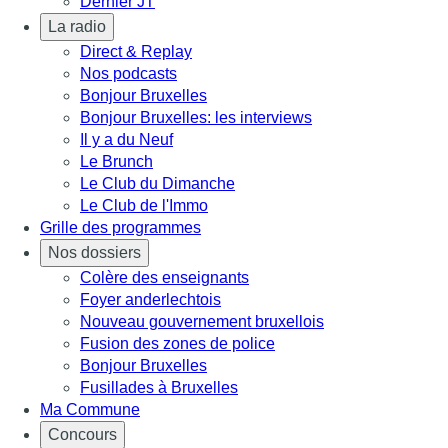
Dernier JT
La radio
Direct & Replay
Nos podcasts
Bonjour Bruxelles
Bonjour Bruxelles: les interviews
Il y a du Neuf
Le Brunch
Le Club du Dimanche
Le Club de l'Immo
Grille des programmes
Nos dossiers
Colère des enseignants
Foyer anderlechtois
Nouveau gouvernement bruxellois
Fusion des zones de police
Bonjour Bruxelles
Fusillades à Bruxelles
Ma Commune
Concours