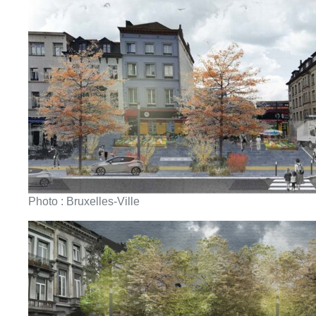
Photo : Bruxelles-Ville
Photo : Bruxelles-Ville
■ Interview d’
Elke Van den Brandt
par
Fabrice Grosfilley
dans
Bonsoir Bruxelles