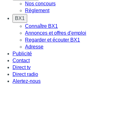
Nos concours
Règlement
BX1
Connaître BX1
Annonces et offres d'emploi
Regarder et écouter BX1
Adresse
Publicité
Contact
Direct tv
Direct radio
Alertez-nous