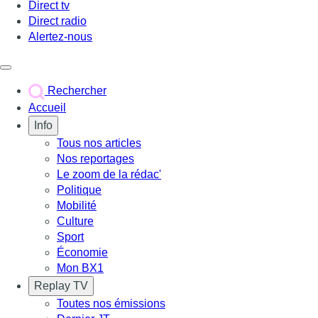
Direct tv
Direct radio
Alertez-nous
Déclencher le menu
Rechercher
Accueil
Info
Tous nos articles
Nos reportages
Le zoom de la rédac'
Politique
Mobilité
Culture
Sport
Économie
Mon BX1
Replay TV
Toutes nos émissions