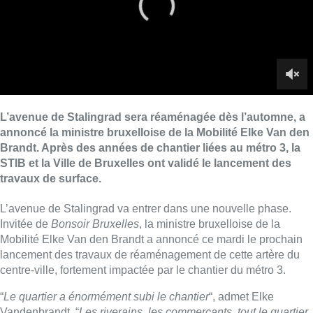
L’avenue de Stalingrad va entrer dans une nouvelle phase.
Invitée de
Bonsoir Bruxelles
, la ministre bruxelloise de la
Mobilité
Elke Van den Brandt
a annoncé ce mardi le prochain
lancement des travaux de réaménagement de cette artère du
centre-ville, fortement impactée par le chantier du métro 3.
“
Le quartier a énormément subi le chantier
“, admet Elke
Vandenbrandt. “
Les riverains, les commerçants, tout le quartier
ont été touchés. On va maintenant soigner cette blessure, la
refermer et rendre l’avenue plus jolie. Un permis a déjà été
octroyé. On va le mettre en œuvre pour faire en sorte que le
quartier puisse recommencer à
vivre
“, annonce-t-elle.
► Voir notre reportage |
“SOS quartier fantôme”, “quartier
délaissé, vies ruinées” : cent personnes se rassemblent contre
le métro 3
Les travaux doivent débuter à l’automne, probablement entre
septembre et octobre. Une première phase concernera les
tronçons situés du côté de la petite ceinture et de la place