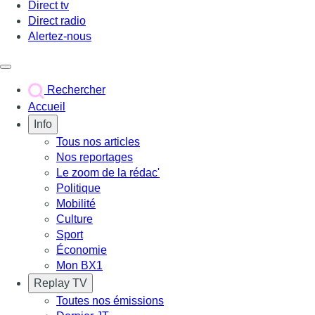
Direct tv
Direct radio
Alertez-nous
Déclencher le menu
Rechercher
Accueil
Info
Tous nos articles
Nos reportages
Le zoom de la rédac'
Politique
Mobilité
Culture
Sport
Économie
Mon BX1
Replay TV
Toutes nos émissions