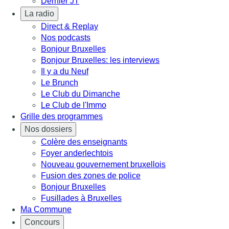
Dernier JT
La radio
Direct & Replay
Nos podcasts
Bonjour Bruxelles
Bonjour Bruxelles: les interviews
Il y a du Neuf
Le Brunch
Le Club du Dimanche
Le Club de l'Immo
Grille des programmes
Nos dossiers
Colère des enseignants
Foyer anderlechtois
Nouveau gouvernement bruxellois
Fusion des zones de police
Bonjour Bruxelles
Fusillades à Bruxelles
Ma Commune
Concours