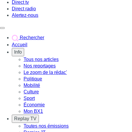
Direct tv
Direct radio
Alertez-nous
Déclencher le menu
Rechercher
Accueil
Info
Tous nos articles
Nos reportages
Le zoom de la rédac'
Politique
Mobilité
Culture
Sport
Économie
Mon BX1
Replay TV
Toutes nos émissions