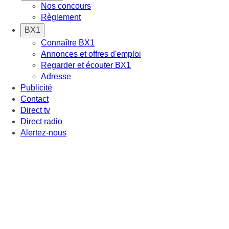
Nos concours
Règlement
BX1
Connaître BX1
Annonces et offres d'emploi
Regarder et écouter BX1
Adresse
Publicité
Contact
Direct tv
Direct radio
Alertez-nous