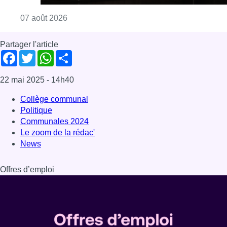
Consulter l'article "La grève chez Bpost a eu 
07 août 2026
Partager l'article
Facebook
Twitter
WhatsApp
Share
22 mai 2025
- 14h40
Collège communal
Politique
Communales 2024
Le zoom de la rédac'
News
Offres d’emploi