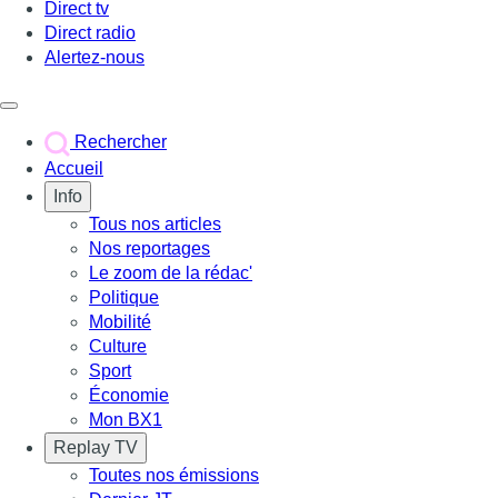
Direct tv
Direct radio
Alertez-nous
Déclencher le menu
Rechercher
Accueil
Info
Tous nos articles
Nos reportages
Le zoom de la rédac'
Politique
Mobilité
Culture
Sport
Économie
Mon BX1
Replay TV
Toutes nos émissions