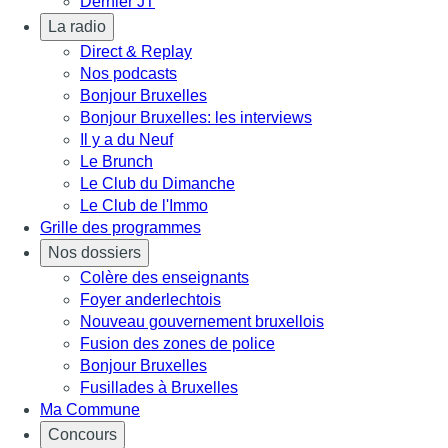
Dernier JT
La radio
Direct & Replay
Nos podcasts
Bonjour Bruxelles
Bonjour Bruxelles: les interviews
Il y a du Neuf
Le Brunch
Le Club du Dimanche
Le Club de l'Immo
Grille des programmes
Nos dossiers
Colère des enseignants
Foyer anderlechtois
Nouveau gouvernement bruxellois
Fusion des zones de police
Bonjour Bruxelles
Fusillades à Bruxelles
Ma Commune
Concours