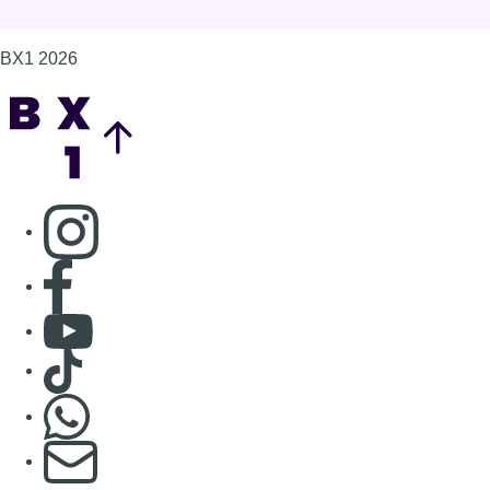
BX1 2026
Back to top
Consulter page Instagram
Consulter page Facebook
Consulter Youtube
Consulter TikTok
Nous rejoindre sur Whatsapp
S'abonner à notre newsletter