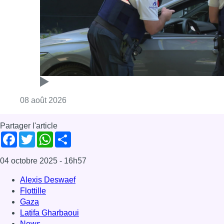
Consulter l'article "Marathon de contrôles d
08 août 2026
Partager l'article
Facebook
Twitter
WhatsApp
Share
04 octobre 2025
- 16h57
Alexis Deswaef
Flottille
Gaza
Latifa Gharbaoui
News