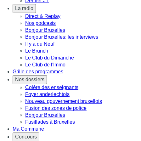
Dernier JT
La radio
Direct & Replay
Nos podcasts
Bonjour Bruxelles
Bonjour Bruxelles: les interviews
Il y a du Neuf
Le Brunch
Le Club du Dimanche
Le Club de l'Immo
Grille des programmes
Nos dossiers
Colère des enseignants
Foyer anderlechtois
Nouveau gouvernement bruxellois
Fusion des zones de police
Bonjour Bruxelles
Fusillades à Bruxelles
Ma Commune
Concours