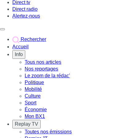
Direct tv
Direct radio
Alertez-nous
Déclencher le menu
Rechercher
Accueil
Info
Tous nos articles
Nos reportages
Le zoom de la rédac'
Politique
Mobilité
Culture
Sport
Économie
Mon BX1
Replay TV
Toutes nos émissions