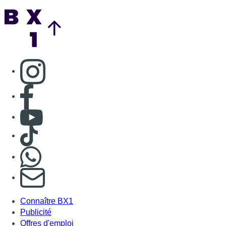
Nous rejoindre sur Whatsapp
S'abonner à notre newsletter
Connaître BX1
Publicité
Offres d'emploi
Contact
Mentions légales
Politique de cookies (UE)
Gérer les cookies