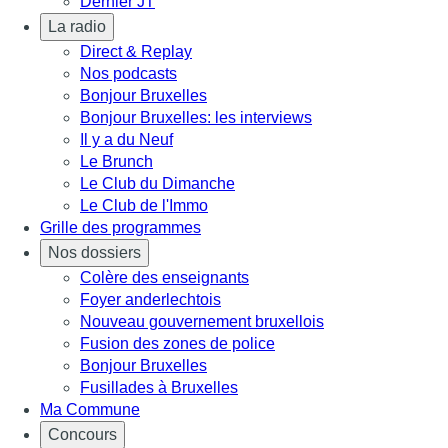
Dernier JT
La radio
Direct & Replay
Nos podcasts
Bonjour Bruxelles
Bonjour Bruxelles: les interviews
Il y a du Neuf
Le Brunch
Le Club du Dimanche
Le Club de l'Immo
Grille des programmes
Nos dossiers
Colère des enseignants
Foyer anderlechtois
Nouveau gouvernement bruxellois
Fusion des zones de police
Bonjour Bruxelles
Fusillades à Bruxelles
Ma Commune
Concours