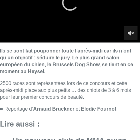
après-midi place aux plus petits … des chiots de 3 à 6 mois
pour leur premier concours de beauté.
■ Reportage d’
Arnaud Bruckner
et
Elodie Fournot
Lire aussi :
Un nouveau club de MMA ouvre
ses portes à Evere : “C’est pas
comme on voit à la télé”