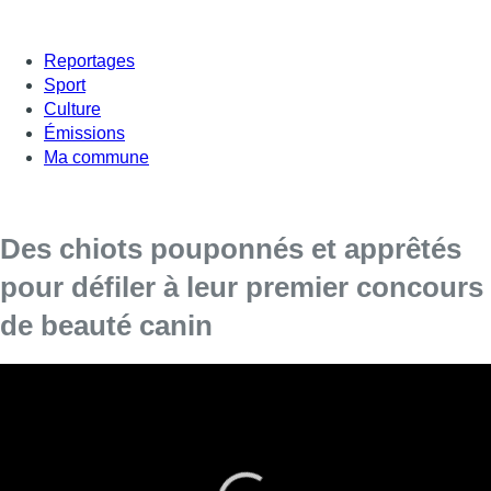
Reportages
Sport
Culture
Émissions
Ma commune
Des chiots pouponnés et apprêtés
pour défiler à leur premier concours
de beauté canin
Ils se sont fait pouponner toute l’après-midi car ils n’ont
qu’un objectif : séduire le jury. Le plus grand salon
européen du chien, le Brussels Dog Show, se tient en ce
moment au Heysel.
2500 races sont représentées lors de ce concours et cette