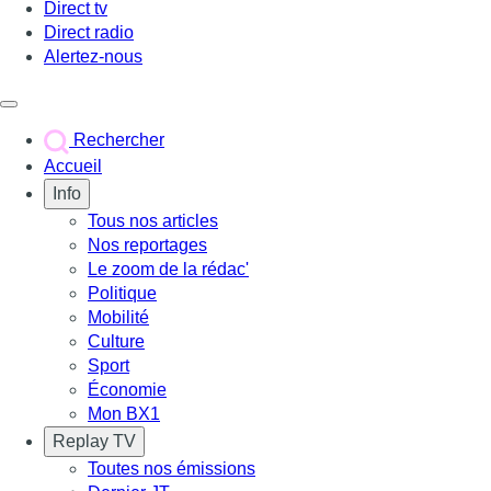
Direct tv
Direct radio
Alertez-nous
Déclencher le menu
Rechercher
Accueil
Info
Tous nos articles
Nos reportages
Le zoom de la rédac'
Politique
Mobilité
Culture
Sport
Économie
Mon BX1
Replay TV
Toutes nos émissions