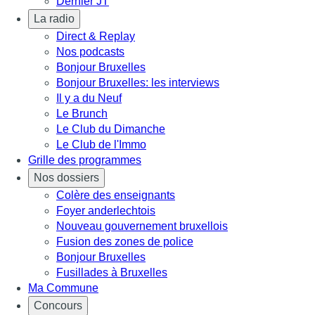
Dernier JT
La radio
Direct & Replay
Nos podcasts
Bonjour Bruxelles
Bonjour Bruxelles: les interviews
Il y a du Neuf
Le Brunch
Le Club du Dimanche
Le Club de l'Immo
Grille des programmes
Nos dossiers
Colère des enseignants
Foyer anderlechtois
Nouveau gouvernement bruxellois
Fusion des zones de police
Bonjour Bruxelles
Fusillades à Bruxelles
Ma Commune
Concours