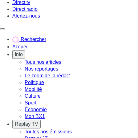
Direct tv
Direct radio
Alertez-nous
Déclencher le menu
Rechercher
Accueil
Info
Tous nos articles
Nos reportages
Le zoom de la rédac'
Politique
Mobilité
Culture
Sport
Économie
Mon BX1
Replay TV
Toutes nos émissions