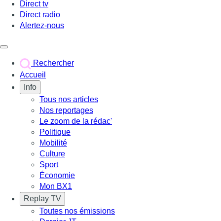
Direct tv
Direct radio
Alertez-nous
Déclencher le menu
Rechercher
Accueil
Info
Tous nos articles
Nos reportages
Le zoom de la rédac'
Politique
Mobilité
Culture
Sport
Économie
Mon BX1
Replay TV
Toutes nos émissions