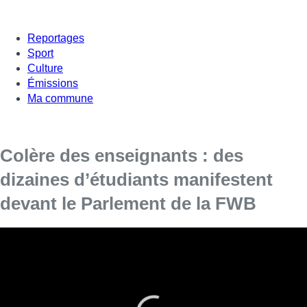
Reportages
Sport
Culture
Émissions
Ma commune
Colère des enseignants : des
dizaines d’étudiants manifestent
devant le Parlement de la FWB
Le vote du décret programme qui doit mettre en œuvre les
mesures d’économie décidées par le gouvernement de la
Fédération Wallonie-Bruxelles doit avoir lieu ce jeudi. De quoi
encore intensifier un peu plus la mobilisation des enseignants
en cours depuis plusieurs mois. Ces derniers jours, de plus en