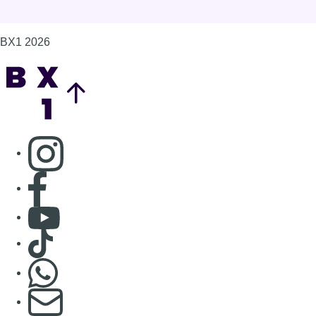
Consulter Youtube
Consulter TikTok
Nous rejoindre sur Whatsapp
S'abonner à notre newsletter
Connaître BX1
Publicité
Offres d'emploi
Contact
Mentions légales
Politique de cookies (UE)
Gérer les cookies