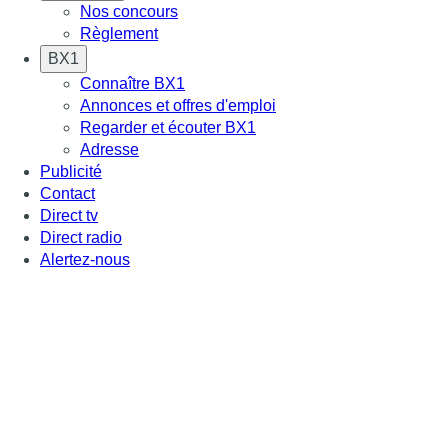
Nos concours
Règlement
BX1
Connaître BX1
Annonces et offres d'emploi
Regarder et écouter BX1
Adresse
Publicité
Contact
Direct tv
Direct radio
Alertez-nous