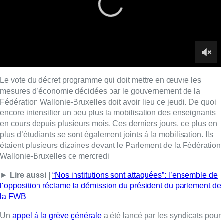
plus d’étudiants se sont également joints à la mobilisation. Ils
étaient plusieurs dizaines devant le Parlement de la Fédération
Wallonie-Bruxelles ce mercredi.
►
Lire aussi |
“Nos institutions sont attaquées”: l’ensemble de
l’opposition réclame la démission du président du parlement de
la FWB
Un
appel à la grève générale
a été lancé par les syndicats pour
ce jeudi.
Lire aussi :
Canicule : un record absolu de
climatiseurs fixes installés en
Belgique cette année