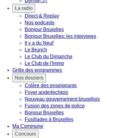
Dernier JT
La radio
Direct & Replay
Nos podcasts
Bonjour Bruxelles
Bonjour Bruxelles: les interviews
Il y a du Neuf
Le Brunch
Le Club du Dimanche
Le Club de l'Immo
Grille des programmes
Nos dossiers
Colère des enseignants
Foyer anderlechtois
Nouveau gouvernement bruxellois
Fusion des zones de police
Bonjour Bruxelles
Fusillades à Bruxelles
Ma Commune
Concours