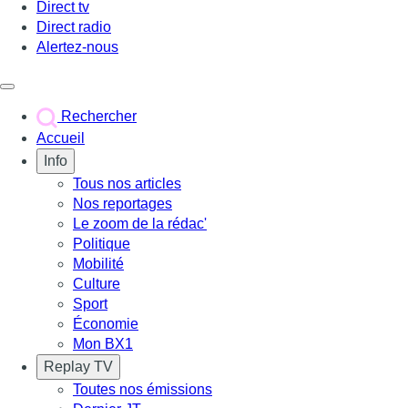
Direct tv
Direct radio
Alertez-nous
Déclencher le menu
Rechercher
Accueil
Info
Tous nos articles
Nos reportages
Le zoom de la rédac'
Politique
Mobilité
Culture
Sport
Économie
Mon BX1
Replay TV
Toutes nos émissions