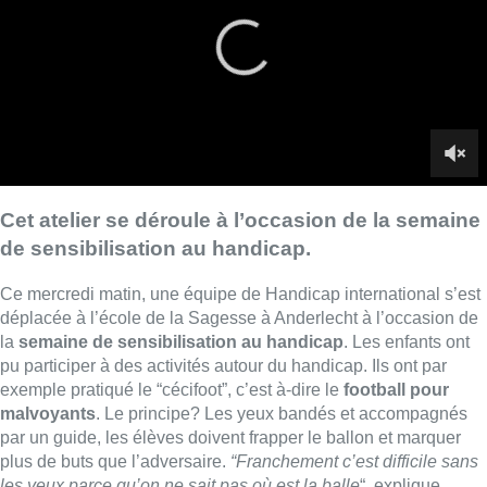
Ce mercredi matin, une équipe de Handicap international s’est
déplacée à l’école de la Sagesse à Anderlecht à l’occasion de
la
semaine de sensibilisation au handicap
. Les enfants ont
pu participer à des activités autour du handicap. Ils ont par
exemple pratiqué le “cécifoot”, c’est à-dire le
football pour
malvoyants
. Le principe? Les yeux bandés et accompagnés
par un guide, les élèves doivent frapper le ballon et marquer
plus de buts que l’adversaire.
“Franchement c’est difficile sans
les yeux parce qu’on ne sait pas où est la balle
“, explique
Rayane, un élève de première année.
Un peu plus loin, des élèves ont enfilé un gant de boxe pour
jouer au basket
.
“Ils ne peuvent pas réaliser certaines choses
à de leur corps et de leur maladie. En fait
ils sont
extraordinaires
, ce sont des personnes extraordinaires,”
explique Basma, également élève de première année.
Viser l’inclusion
Six intervenants
sont aussi venus parler de handicap et
présenter leur association. Le professeur d’histoire-géographie