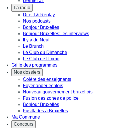
Dernier JT
La radio
Direct & Replay
Nos podcasts
Bonjour Bruxelles
Bonjour Bruxelles: les interviews
Il y a du Neuf
Le Brunch
Le Club du Dimanche
Le Club de l'Immo
Grille des programmes
Nos dossiers
Colère des enseignants
Foyer anderlechtois
Nouveau gouvernement bruxellois
Fusion des zones de police
Bonjour Bruxelles
Fusillades à Bruxelles
Ma Commune
Concours