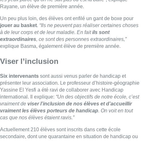
Yassine El Yesfi a été ravi de collaborer avec Handicap
international. Il explique:
“Un des objectifs de notre école, c’est
vraiment de
viser l’inclusion de nos élèves et d’accueillir
vraiment les élèves porteurs de handicap
. On voit en tout
cas que nos élèves étaient ravis.”
Actuellement 210 élèves sont inscrits dans cette école
secondaire, dont une quarantaine en situation de handicap ou
confrontés à des troubles.
■ Une interview de
Yassine Mossati et Frederic De Henau.
Lire aussi :
Europa League : Anderlecht s’est
sorti du piège tendu par le PAOK
(0-1) au 3e tour qualificatif aller