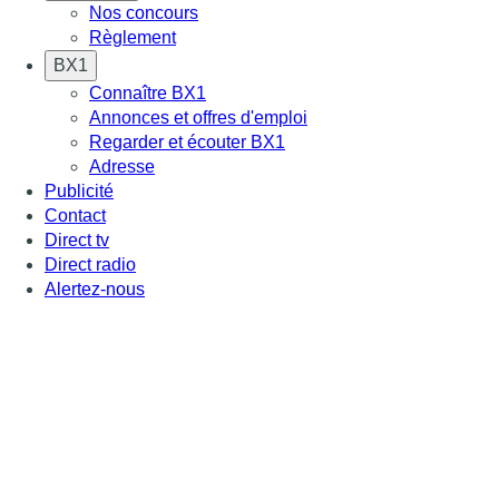
Nos concours
Règlement
BX1
Connaître BX1
Annonces et offres d'emploi
Regarder et écouter BX1
Adresse
Publicité
Contact
Direct tv
Direct radio
Alertez-nous