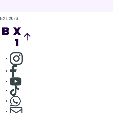
Consulter Youtube
Consulter TikTok
Nous rejoindre sur Whatsapp
S'abonner à notre newsletter
Connaître BX1
Publicité
Offres d'emploi
Contact
Mentions légales
Politique de cookies (UE)
Gérer les cookies