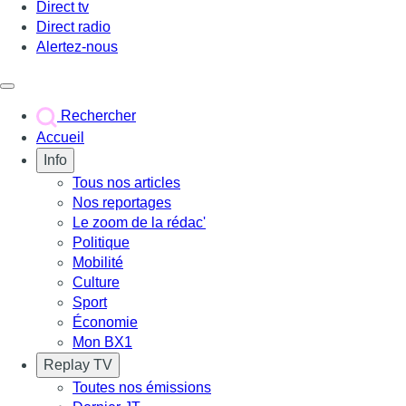
Direct tv
Direct radio
Alertez-nous
Déclencher le menu
Rechercher
Accueil
Info
Tous nos articles
Nos reportages
Le zoom de la rédac'
Politique
Mobilité
Culture
Sport
Économie
Mon BX1
Replay TV
Toutes nos émissions