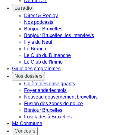
Dernier JT
La radio
Direct & Replay
Nos podcasts
Bonjour Bruxelles
Bonjour Bruxelles: les interviews
Il y a du Neuf
Le Brunch
Le Club du Dimanche
Le Club de l'Immo
Grille des programmes
Nos dossiers
Colère des enseignants
Foyer anderlechtois
Nouveau gouvernement bruxellois
Fusion des zones de police
Bonjour Bruxelles
Fusillades à Bruxelles
Ma Commune
Concours