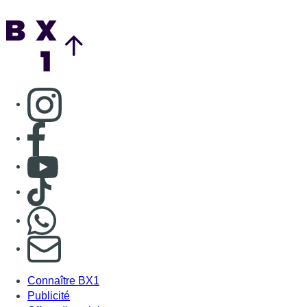
Back to top
Consulter page Instagram
Consulter page Facebook
Consulter Youtube
Consulter TikTok
Nous rejoindre sur Whatsapp
S'abonner à notre newsletter
Connaître BX1
Publicité