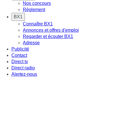
Nos concours
Règlement
BX1
Connaître BX1
Annonces et offres d'emploi
Regarder et écouter BX1
Adresse
Publicité
Contact
Direct tv
Direct radio
Alertez-nous