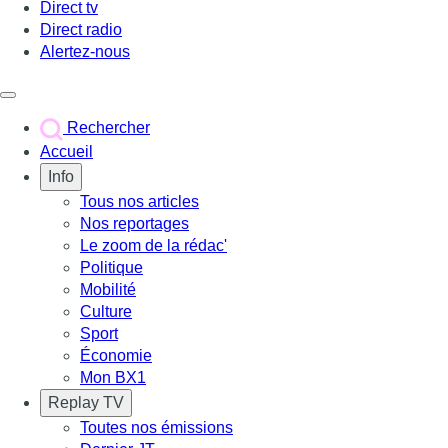
Direct tv
Direct radio
Alertez-nous
Déclencher le menu
Rechercher
Accueil
Info
Tous nos articles
Nos reportages
Le zoom de la rédac'
Politique
Mobilité
Culture
Sport
Économie
Mon BX1
Replay TV
Toutes nos émissions