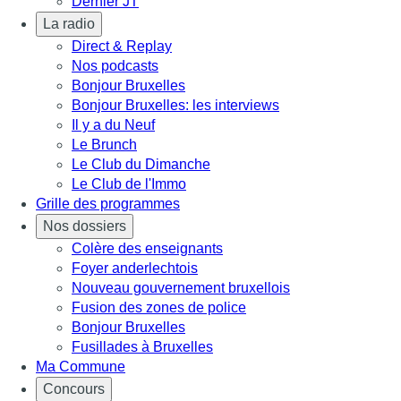
Dernier JT
La radio
Direct & Replay
Nos podcasts
Bonjour Bruxelles
Bonjour Bruxelles: les interviews
Il y a du Neuf
Le Brunch
Le Club du Dimanche
Le Club de l'Immo
Grille des programmes
Nos dossiers
Colère des enseignants
Foyer anderlechtois
Nouveau gouvernement bruxellois
Fusion des zones de police
Bonjour Bruxelles
Fusillades à Bruxelles
Ma Commune
Concours