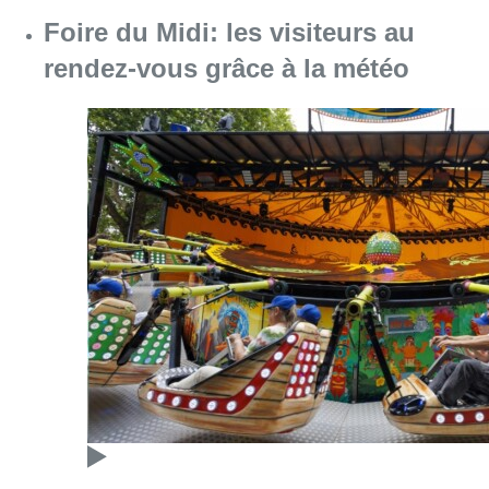
Consulter l'article "Foire du Midi: les visite
07 août 2026
Partager l'article
Facebook
Twitter
WhatsApp
Share
29 août 2025
- 08h34
Alexis Deswaef
flotille
Gaza
News