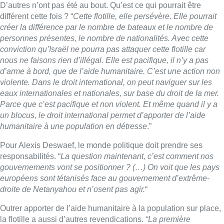
Pour Alexis Deswaef, le monde politique doit prendre ses
responsabilités. “
La question maintenant, c’est comment nos
gouvernements vont se positionner ? (…) On voit que les pays
européens sont tétanisés face au gouvernement d’extrême-
droite de Netanyahou et n’osent pas agir.
“
Outrer apporter de l’aide humanitaire à la population sur place,
la flotille a aussi d’autres revendications.
“La première
concerne la reconnaissance de la Palestine, qui doit être
inconditionnelle et immédiate. On ne peut pas prôner une
solution à deux Etats et ne pas reconnaitre l’un des deux Etats.
Mais en attendant, l’urgence absolue, ce sont des sanctions
contre Israel. Jusqu’à présent, la Belgique se cache derrière
l’Europe. Au niveau belge, on peut prendre des sanctions.
“
>
La rentrée politique fédérale marquée par la guerre à
Gaza
Au total, une dizaine de citoyens belges seront présents dans
la flotille.