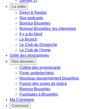
Dernier JT
La radio
Direct & Replay
Nos podcasts
Bonjour Bruxelles
Bonjour Bruxelles: les interviews
Il y a du Neuf
Le Brunch
Le Club du Dimanche
Le Club de l'Immo
Grille des programmes
Nos dossiers
Colère des enseignants
Foyer anderlechtois
Nouveau gouvernement bruxellois
Fusion des zones de police
Bonjour Bruxelles
Fusillades à Bruxelles
Ma Commune
Concours