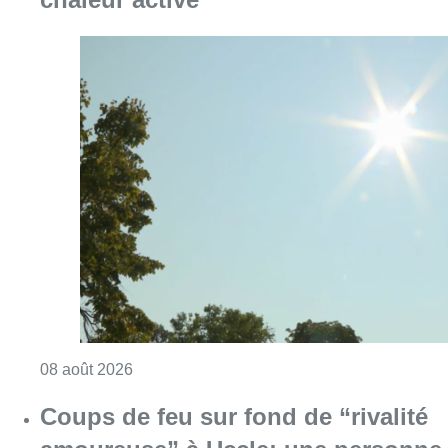
Consulter l'article "Météo: du soleil et jusqu
08 août 2026
Coups de feu sur fond de “rivalité
amoureuse” à Uccle: une personne
blessée à la jambe