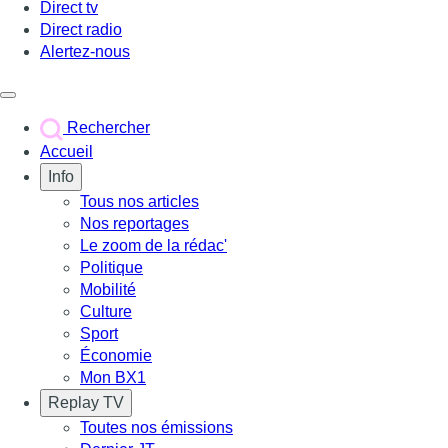
Direct tv
Direct radio
Alertez-nous
Déclencher le menu
Rechercher
Accueil
Info
Tous nos articles
Nos reportages
Le zoom de la rédac'
Politique
Mobilité
Culture
Sport
Économie
Mon BX1
Replay TV
Toutes nos émissions