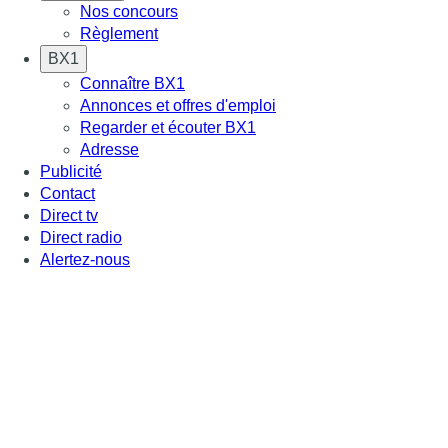
Nos concours
Règlement
BX1
Connaître BX1
Annonces et offres d'emploi
Regarder et écouter BX1
Adresse
Publicité
Contact
Direct tv
Direct radio
Alertez-nous