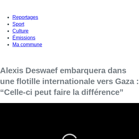
Reportages
Sport
Culture
Émissions
Ma commune
Alexis Deswaef embarquera dans
une flotille internationale vers Gaza :
“Celle-ci peut faire la différence”
Alexis Deswaef, vice-président de la Fédération
internationale pour les droits humains, était l’invité de 7h50
dans Bonjour Bruxelles ce vendredi. Il était interrogé, à
distance, par Fabrice Grosfilley.
Ce dimanche, Alexis Deswaef s’apprête à embarquer dans une