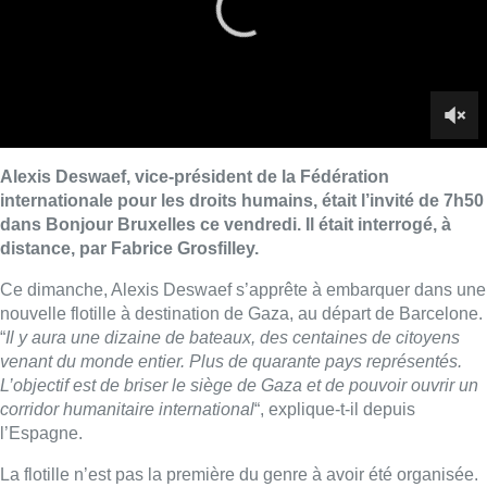
nouvelle flotille à destination de Gaza, au départ de Barcelone.
“
Il y aura une dizaine de bateaux, des centaines de citoyens
venant du monde entier. Plus de quarante pays représentés.
L’objectif est de briser le siège de Gaza et de pouvoir ouvrir un
corridor humanitaire international
“, explique-t-il depuis
l’Espagne.
La flotille n’est pas la première du genre à avoir été organisée.
D’autres n’ont pas été au bout. Qu’est ce qui pourrait être
différent cette fois ? “
Cette flotille, elle persévère. Elle pourrait
créer la différence par le nombre de bateaux et le nombre de
personnes présentes, le nombre de nationalités. Avec cette
conviction qu’Israël ne pourra pas attaquer cette flotille car
nous ne faisons rien d’illégal. Elle est pacifique, il n’y a pas
d’arme à bord, que de l’aide humanitaire. C’est une action non
violente. Dans le droit international, on peut naviguer sur les
eaux internationales et nationales, sur base du droit de la mer.
Parce que c’est pacifique et non violent. Et même quand il y a
un blocus, le droit international permet d’apporter de l’aide
humanitaire à une population en détresse
.”