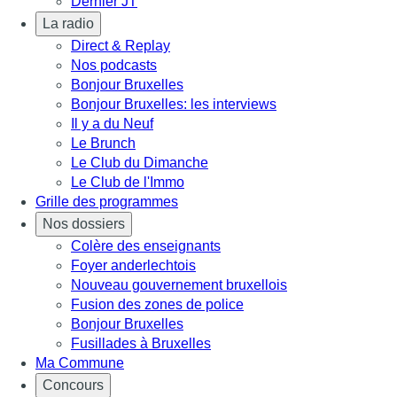
Dernier JT
La radio
Direct & Replay
Nos podcasts
Bonjour Bruxelles
Bonjour Bruxelles: les interviews
Il y a du Neuf
Le Brunch
Le Club du Dimanche
Le Club de l'Immo
Grille des programmes
Nos dossiers
Colère des enseignants
Foyer anderlechtois
Nouveau gouvernement bruxellois
Fusion des zones de police
Bonjour Bruxelles
Fusillades à Bruxelles
Ma Commune
Concours