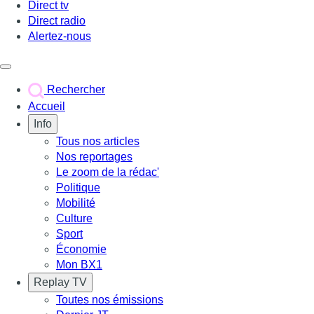
Direct tv
Direct radio
Alertez-nous
Déclencher le menu
Rechercher
Accueil
Info
Tous nos articles
Nos reportages
Le zoom de la rédac'
Politique
Mobilité
Culture
Sport
Économie
Mon BX1
Replay TV
Toutes nos émissions