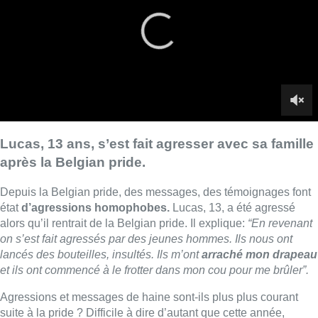
Depuis la Belgian pride, des messages, des témoignages font
état
d’agressions homophobes.
Lucas, 13, a été agressé
alors qu’il rentrait de la Belgian pride. Il explique:
“En revenant
on s’est fait agressés par des jeunes hommes. Ils nous ont
lancés des bouteilles, insultés. Ils m’ont
arraché mon drapeau
et ils ont commencé à le frotter dans mon cou pour me brûler”.
Agressions et messages de haine sont-ils plus plus courant
suite à la pride ? Difficile à dire d’autant que cette année,
120.000 personnes ont participé à la Pride, soit beaucoup plus
qu’en 2019. Le parquet de Bruxelles a recueilli quelques
plaintes, la
coupole d’associations LGBTQIA+
RainbowHouse
en a reçu quatre. Mais la RainbowHouse
considère que ce chiffre est largement sous-estimé.
“La
communauté LGBTQIA+ a normalisé les actes de violences
soit physiques soit verbales. C’est tellement courant que les
personnes n’ont pas cet automatisme de signaler”
, explique
Ines Dantas Ramlho, chargée de l’accueil social à la
RainbowHouse.
La RainbowHouse invite toutes victimes à lui signaler les