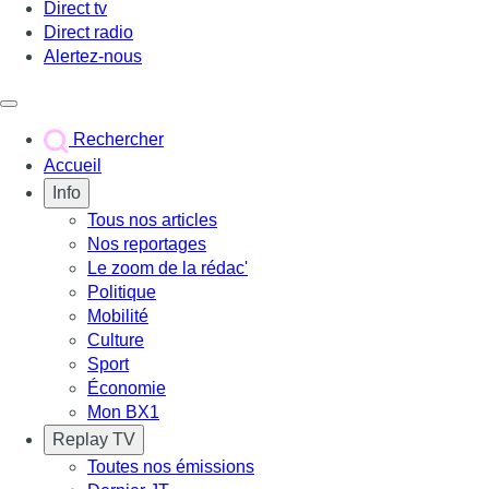
Direct tv
Direct radio
Alertez-nous
Déclencher le menu
Rechercher
Accueil
Info
Tous nos articles
Nos reportages
Le zoom de la rédac'
Politique
Mobilité
Culture
Sport
Économie
Mon BX1
Replay TV
Toutes nos émissions