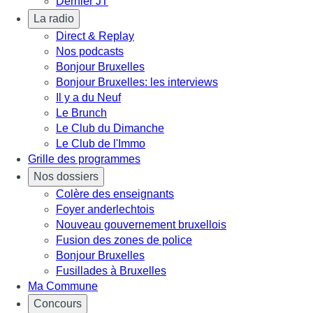
Dernier JT
La radio
Direct & Replay
Nos podcasts
Bonjour Bruxelles
Bonjour Bruxelles: les interviews
Il y a du Neuf
Le Brunch
Le Club du Dimanche
Le Club de l'Immo
Grille des programmes
Nos dossiers
Colère des enseignants
Foyer anderlechtois
Nouveau gouvernement bruxellois
Fusion des zones de police
Bonjour Bruxelles
Fusillades à Bruxelles
Ma Commune
Concours